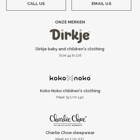
CALL US
EMAIL US
ONZE MERKEN
Dirkje baby and children's clothing
Size 44 to 116
Koko Noko children's clothing
Maat 74 t/m 140
Charlie Choe sleepwear
Maat 50 t/m XXL