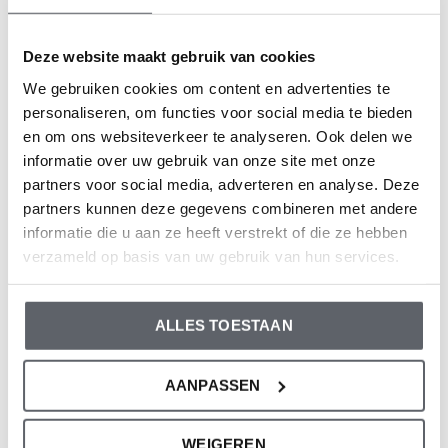
Deze website maakt gebruik van cookies
We gebruiken cookies om content en advertenties te
personaliseren, om functies voor social media te bieden
en om ons websiteverkeer te analyseren. Ook delen we
Slimme inpaktips voor de vakantiekoffer
informatie over uw gebruik van onze site met onze
partners voor social media, adverteren en analyse. Deze
Rol je kleding op voor meer ruimte
partners kunnen deze gegevens combineren met andere
In plaats van kleding op te vouwen, kun je het beter
informatie die u aan ze heeft verstrekt of die ze hebben
oprollen. Dit bespaart verrassend veel ruimte én
verzameld op basis van uw gebruik van hun services.
helpt om kreukels te voorkomen. Extra handig: rol
per dag een compleet setje bij elkaar (rompertje,
ALLES TOESTAAN
broekje, shirtje) en leg die apart in de koffer. Zo
hoef je tijdens je vakantie niet te zoeken en weet je
AANPASSEN
precies wat je op welk moment nodig hebt.
Gebruik hersluitbare zakjes of tasjes
WEIGEREN