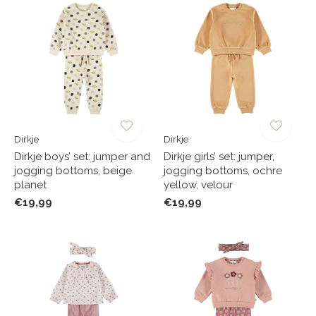
Dirkje
Dirkje
Dirkje boys’ set: jumper and
Dirkje girls’ set: jumper,
jogging bottoms, beige
jogging bottoms, ochre
planet
yellow, velour
€19,99
€19,99