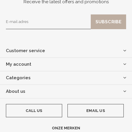
Receive the latest offers and promotions
Customer service
My account
Categories
About us
CALL US
EMAIL US
ONZE MERKEN