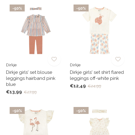
-50%
-50%
Dirkje
Dirkje
Dirkje girls' set blouse
Dirkje girls' set shirt flared
leggings hairband pink
leggings off-white pink
blue
€12,49
€24,99
€13,99
€27,99
-50%
-50%