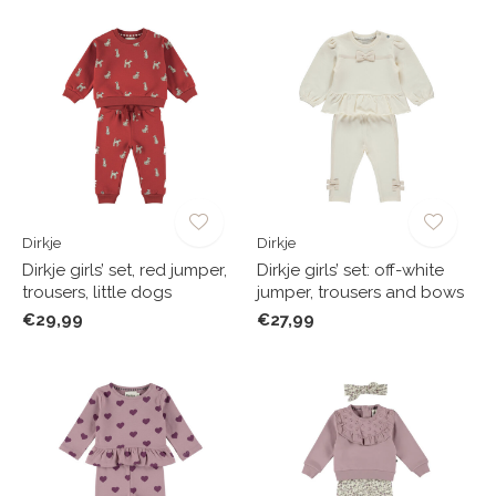
Dirkje
Dirkje
Dirkje girls’ set, red jumper,
Dirkje girls’ set: off-white
trousers, little dogs
jumper, trousers and bows
€29,99
€27,99