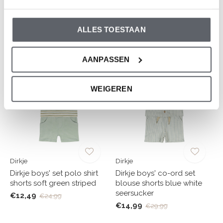
Dirkje girls’ set: dusky pink
Dirkje boys' set shirt shorts
dress and leggings with
blouse dark blue checked
floral print
€17,49
€34,99
ALLES TOESTAAN
€28,99
AANPASSEN
-50%
-50%
WEIGEREN
Dirkje
Dirkje
Dirkje boys' set polo shirt
Dirkje boys' co-ord set
shorts soft green striped
blouse shorts blue white
seersucker
€12,49
€24,99
€14,99
€29,99