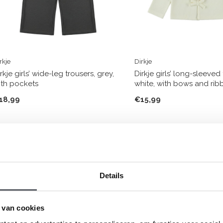
rkje
Dirkje
rkje girls’ wide-leg trousers, grey,
Dirkje girls’ long-sleeved 
ith pockets
white, with bows and rib
18,99
€15,99
Details
 van cookies