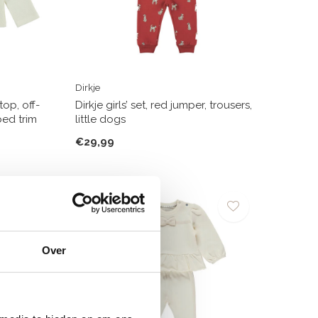
Dirkje
top, off-
Dirkje girls’ set, red jumper, trousers,
bed trim
little dogs
€29,99
Over