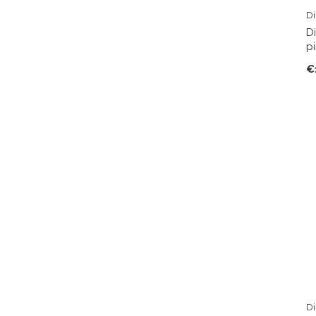
Di
Di
pi
€
Di