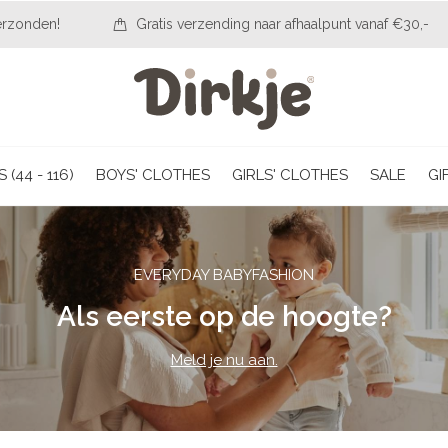
erzonden!
Gratis verzending naar afhaalpunt vanaf €30,-
(44 - 116)
BOYS' CLOTHES
GIRLS' CLOTHES
SALE
GI
EVERYDAY BABYFASHION
Als eerste op de hoogte?
Meld je nu aan.