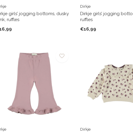
rkje
Dirkje
rkje girls’ jogging bottoms, dusky
Dirkje girls’ jogging bott
nk, ruffles
ruffles
16,99
€16,99
rkje
Dirkje