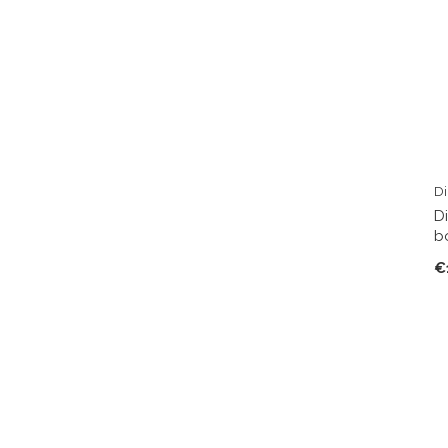
Di
Di
b
€