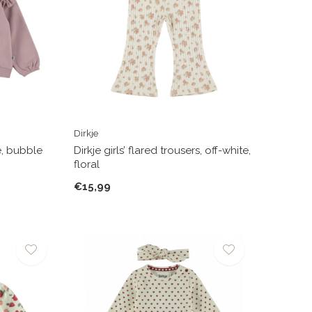
Dirkje
le, bubble
Dirkje girls’ flared trousers, off-white,
floral
€15,99