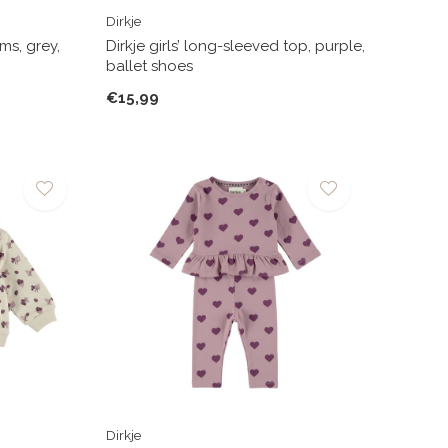
Dirkje
oms, grey,
Dirkje girls’ long-sleeved top, purple,
ballet shoes
€15,99
Dirkje