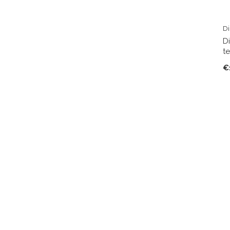
Di
Di
t
€