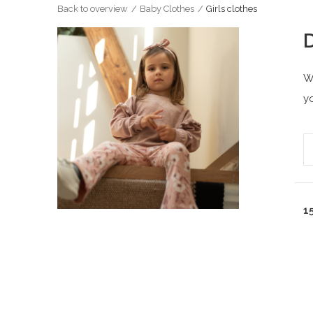
Back to overview
Baby Clothes
Girls clothes
D
Wi
yo
1