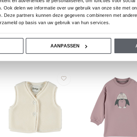
ent en advertenties te personaliseren, om functies voor social
. Ook delen we informatie over uw gebruik van onze site met on
e. Deze partners kunnen deze gegevens combineren met andere i
erzameld op basis van uw gebruik van hun services.
rkje
Dirkje
rkje girls’ long-sleeved top: off-
Dirkje girls’ dress: off-wh
ite with lion print
with floral ruffles
AANPASSEN
15,99
€22,99