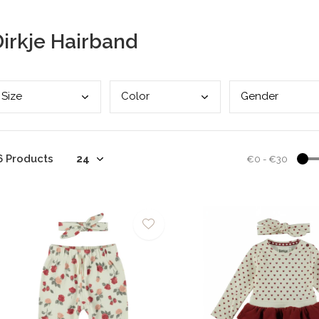
irkje Hairband
Size
Colo
r
Gend
er
6 Products
€0
-
€30