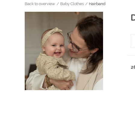
Back to overview
Baby Clothes
Hairband
D
2