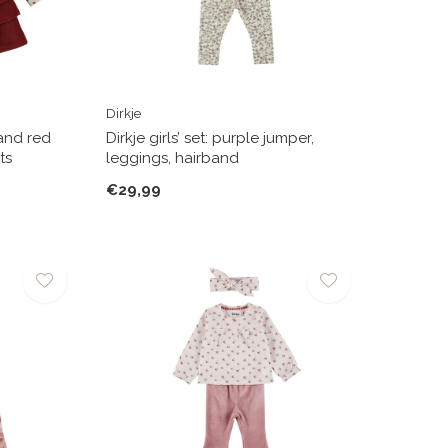
Dirkje
e and red
Dirkje girls’ set: purple jumper,
ts
leggings, hairband
€29,99