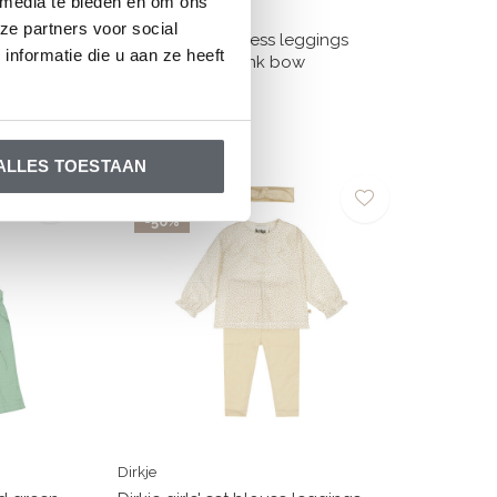
 media te bieden en om ons
Dirkje
ze partners voor social
d light pink
Dirkje girls' set dress leggings
nformatie die u aan ze heeft
hairband light pink bow
€14,99
€29,99
ALLES TOESTAAN
SALE
-50%
Dirkje