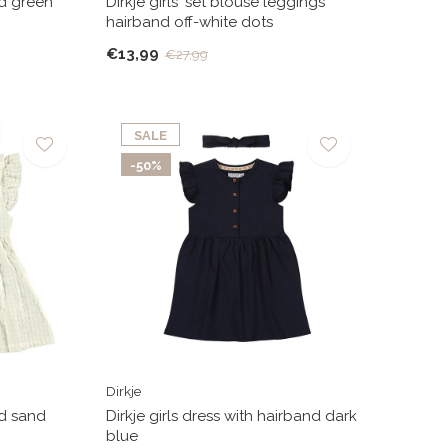
nd green
Dirkje girls' set blouse leggings
hairband off-white dots
€13,99
€27,99
SALE
-50%
Dirkje
nd sand
Dirkje girls dress with hairband dark
blue