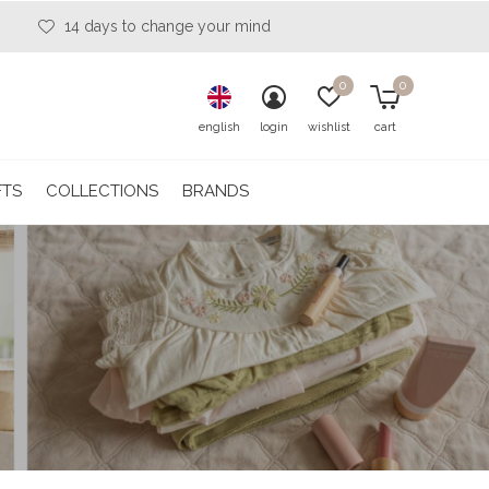
14 days to change your mind
0
0
english
login
wishlist
cart
FTS
COLLECTIONS
BRANDS