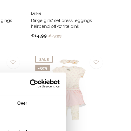
Dirkje
eggings
Dirkje girls' set dress leggings
hairband off-white pink
€14,99
€29,99
SALE
-50%
Over