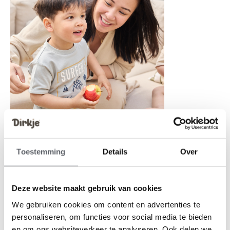
Toestemming
Details
Over
4. Magische choco-avocadotaart
Deze website maakt gebruik van cookies
Zijn de kinderen al iets ouder en vragen ze specifiek om
We gebruiken cookies om content en advertenties te
chocoladetaart? Geen paniek. Deze 'magische'
personaliseren, om functies voor social media te bieden
chocoladetaart krijgt zijn romige textuur door een
en om ons websiteverkeer te analyseren. Ook delen we