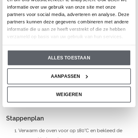
geheim ingrediënt: avocado! En nee, dat proef je er echt
informatie over uw gebruik van onze site met onze
niet aan af. Een gegarandeerd succes bij oudere kindjes.
partners voor social media, adverteren en analyse. Deze
partners kunnen deze gegevens combineren met andere
informatie die u aan ze heeft verstrekt of die ze hebben
Ingrediënten
verzameld op basis van uw gebruik van hun services.
Basis: 2 rijpe bananen, 3 eieren, 100 gram volkoren
tarwemeel (of speltmeel), 30 gram rauw
ALLES TOESTAAN
cacaopoeder, 1 theelepel bakpoeder, 50 ml
plantaardige melk.
AANPASSEN
Frosting: 1 rijpe avocado, 30 gram cacaopoeder, 3
eetlepels ahornsiroop, een klein scheutje melk om
WEIGEREN
te verdunnen.
Stappenplan
Verwarm de oven voor op 180°C en bekleed de