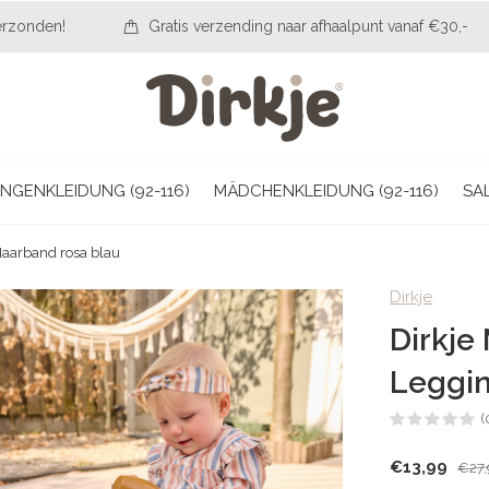
erzonden!
Gratis verzending naar afhaalpunt vanaf €30,-
NGENKLEIDUNG (92-116)
MÄDCHENKLEIDUNG (92-116)
SA
Haarband rosa blau
Dirkje
Dirkje
Leggin
(
€13,99
€27,