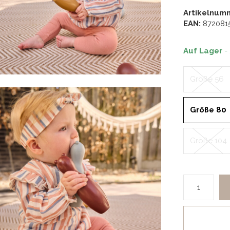
Artikelnum
EAN:
872081
Auf Lager
-
Größe 56
Größe 80
Größe 104