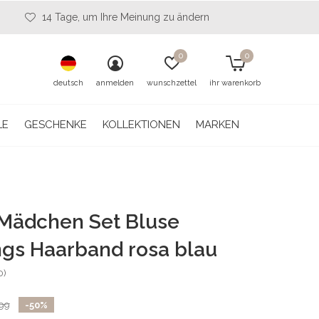
14 Tage, um Ihre Meinung zu ändern
0
0
deutsch
anmelden
wunschzettel
ihr warenkorb
LE
GESCHENKE
KOLLEKTIONEN
MARKEN
 Mädchen Set Bluse
gs Haarband rosa blau
0)
99
-50%