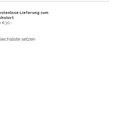
ostenlose Lieferung zum
bholort
 €30,-
leichsliste setzen