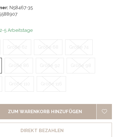
mer:
N58467-35
5588907
 2-5 Arbeitstage
Größe 62
Größe 68
Größe 74
Größe 86
Größe 92
Größe 98
Größe 110
Größe 116
ZUM WARENKORB HINZUFÜGEN
DIREKT BEZAHLEN