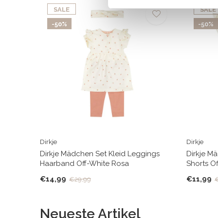
SALE
SALE
-50%
-50%
Dirkje
Dirkje
Dirkje Mädchen Set Kleid Leggings
Dirkje M
Haarband Off-White Rosa
Shorts O
€14,99
€11,99
€29,99
Neueste Artikel