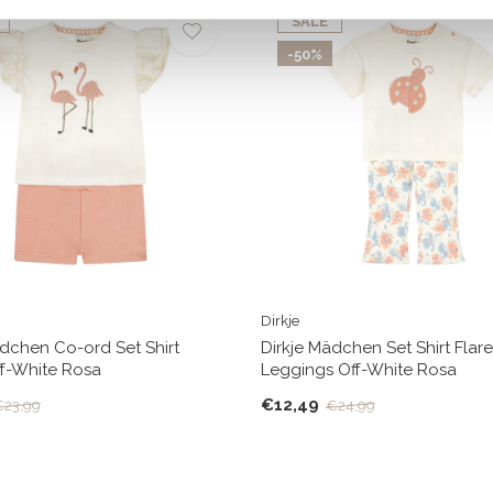
SALE
-50%
Dirkje
ädchen Co-ord Set Shirt
Dirkje Mädchen Set Shirt Flar
ff-White Rosa
Leggings Off-White Rosa
€12,49
€23,99
€24,99