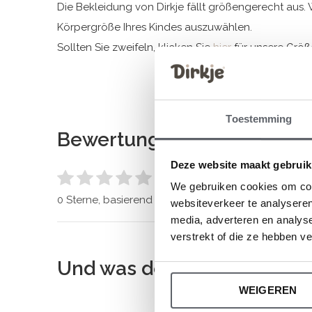
Die Bekleidung von Dirkje fällt größengerecht aus. 
Körpergröße Ihres Kindes auszuwählen.
Sollten Sie zweifeln, klicken Sie
hier
für unsere Größ
Toestemming
Bewertungen
Deze website maakt gebruik
0
/ 5
We gebruiken cookies om cont
0 Sterne, basierend auf 0 Bewertungen
websiteverkeer te analyseren
media, adverteren en analys
verstrekt of die ze hebben v
Und was denkst du über di
WEIGEREN