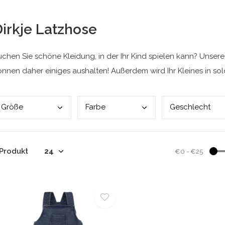
irkje Latzhose
uchen Sie schöne Kleidung, in der Ihr Kind spielen kann? Unsere
önnen daher einiges aushalten! Außerdem wird Ihr Kleines in so
Größ
e
Farb
e
Gesc
hlecht
 Produkt
€0
-
€25