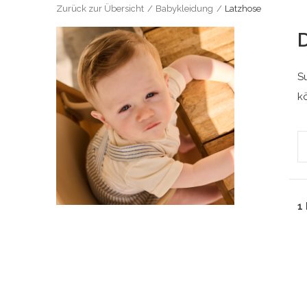
Zurück zur Übersicht
Babykleidung
Latzhose
D
S
k
1