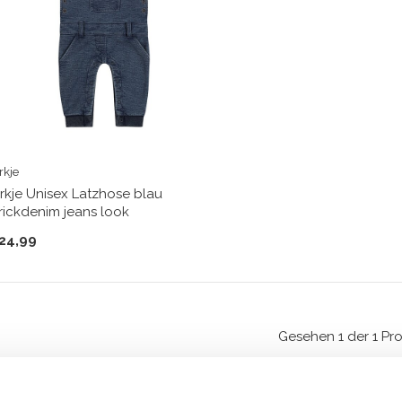
rkje
irkje Unisex Latzhose blau
trickdenim jeans look
24,99
Gesehen 1 der 1 Pr