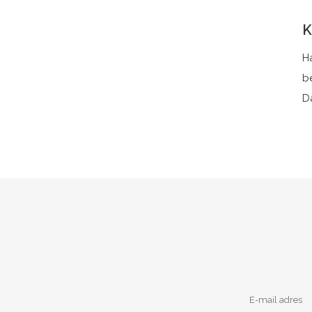
K
H
b
D