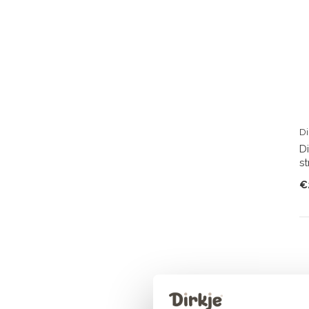
Di
D
s
€