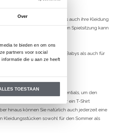
je online
Over
ie ausgehen, ist es wichtig, dass auch ihre Kleidung
cht zu waschen. Nach einer guten Spielsitzung kann
 neu.
 media te bieden en om ons
ze partners voor social
e 116. So haben Sie sowohl für Babys als auch für
nformatie die u aan ze heeft
en kompletten Look
ALLES TOESTAAN
r Ihnen fehlen noch ein paar Essentials, um den
r Latzhose einen Pullover oder ein T-Shirt
ber hinaus können Sie natürlich auch jederzeit eine
en Kleidungsstücken sowohl für den Sommer als