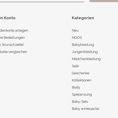
in Konto
Kategorien
denkonto anlegen
Neu
ne Bestellungen
NOOS
n Wunschzettel
Babykleidung
dukte vergleichen
Jungenkleidung
Mädchenkleidung
Sale
Geschenke
Kollektionen
Body
Spielanzung
Baby-Sets
Baby winterjacke