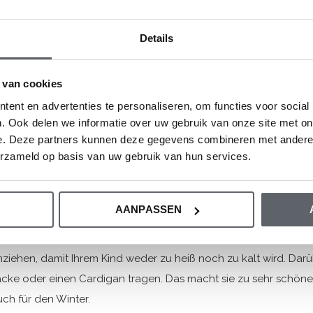
estellen Sie die schönsten Latzhosen von Dirk
Details
inder lieben es zu spielen, herumzutollen und zu kraxeln. Wenn s
em standhält. Dirkje Jeans-Latzhosen sind schön robust und lei
 van cookies
s ohne Kratzer gewaschen werden und ist am nächsten Tag wie
ent en advertenties te personaliseren, om functies voor social
. Ook delen we informatie over uw gebruik van onze site met on
n unserem Sortiment finden Sie Latzhosen von Größe 56 bis Größ
e. Deze partners kunnen deze gegevens combineren met andere i
rößere Kinder schöne Hosen von Dirkje.
erzameld op basis van uw gebruik van hun services.
ombinieren Sie Latzhosen wunderbar für ein
AANPASSEN
t einer schönen Latzhose ist Ihr Outfit schon ziemlich weit, abe
ook zu vervollständigen. Je nach Wetterlage können Sie unter de
nziehen, damit Ihrem Kind weder zu heiß noch zu kalt wird. Darü
acke oder einen Cardigan tragen. Das macht sie zu sehr schön
uch für den Winter.