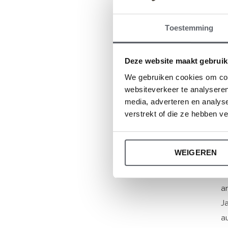
B
Toestemming
K
d
Deze website maakt gebruik
e
We gebruiken cookies om cont
websiteverkeer te analyseren
I
media, adverteren en analys
g
verstrekt of die ze hebben v
K
WEIGEREN
Mi
L
a
J
a