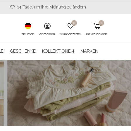
14 Tage, um Ihre Meinung zu ändern
0
0
deutsch
anmelden
wunschzettel
ihr warenkorb
LE
GESCHENKE
KOLLEKTIONEN
MARKEN