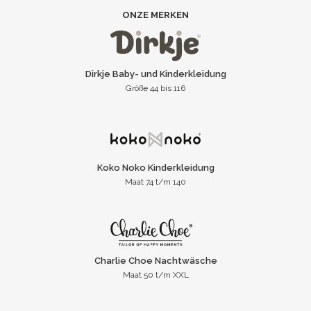
ONZE MERKEN
Dirkje Baby- und Kinderkleidung
Größe 44 bis 116
Koko Noko Kinderkleidung
Maat 74 t/m 140
Charlie Choe Nachtwäsche
Maat 50 t/m XXL