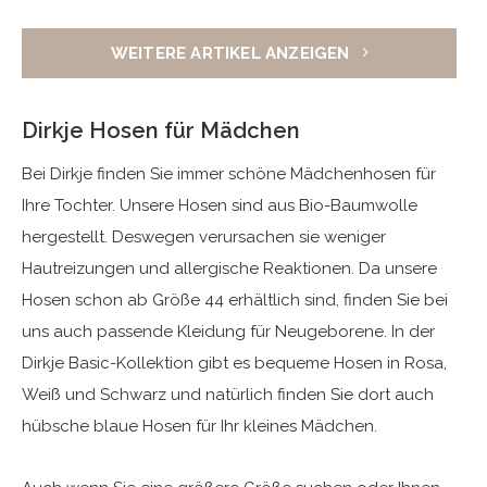
WEITERE ARTIKEL ANZEIGEN
Dirkje Hosen für Mädchen
Bei Dirkje finden Sie immer schöne Mädchenhosen für
Ihre Tochter. Unsere Hosen sind aus Bio-Baumwolle
hergestellt. Deswegen verursachen sie weniger
Hautreizungen und allergische Reaktionen. Da unsere
Hosen schon ab Größe 44 erhältlich sind, finden Sie bei
uns auch passende Kleidung für Neugeborene. In der
Dirkje Basic-Kollektion gibt es bequeme Hosen in Rosa,
Weiß und Schwarz und natürlich finden Sie dort auch
hübsche blaue Hosen für Ihr kleines Mädchen.