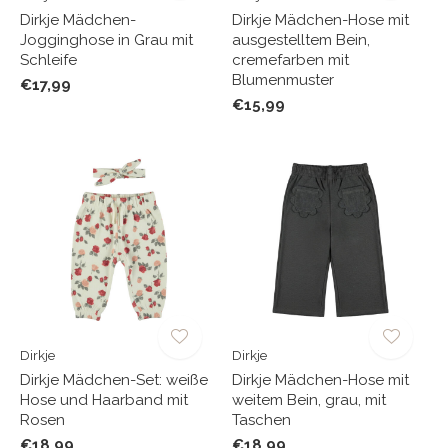
Dirkje Mädchen-
Dirkje Mädchen-Hose mit
Jogginghose in Grau mit
ausgestelltem Bein,
Schleife
cremefarben mit
Blumenmuster
€17,99
€15,99
Dirkje
Dirkje
Dirkje Mädchen-Set: weiße
Dirkje Mädchen-Hose mit
Hose und Haarband mit
weitem Bein, grau, mit
Rosen
Taschen
€18,99
€18,99