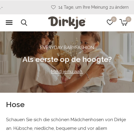
14 Tage, um Ihre Meinung zu ändern
0
0
EVERYDAY BABYFASHION
Als eerste op de hoogte?
Meld je nu aan.
Hose
Schauen Sie sich die schönen Mädchenhosen von Dirkje
an. Hübsche, niedliche, bequeme und vor allem