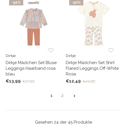
-50%
-50%
Dirkje
Dirkje
Dirkje Mädchen Set Bluse
Dirkje Mädchen Set Shirt
Leggings Haarband rosa
Flared Leggings Off-White
blau
Rosa
€13,99
€12,49
€27,99
€24,99
1
2
Gesehen 24 der 45 Produkte