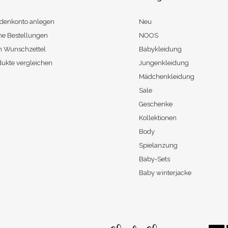
denkonto anlegen
Neu
ne Bestellungen
NOOS
n Wunschzettel
Babykleidung
dukte vergleichen
Jungenkleidung
Mädchenkleidung
Sale
Geschenke
Kollektionen
Body
Spielanzung
Baby-Sets
Baby winterjacke