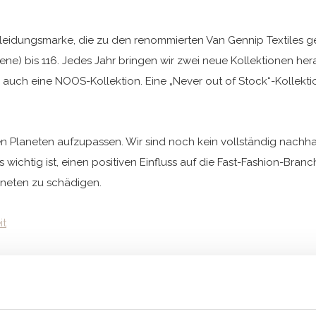
leidungsmarke, die zu den renommierten Van Gennip Textiles geh
e) bis 116. Jedes Jahr bringen wir zwei neue Kollektionen hera
 auch eine NOOS-Kollektion. Eine „Never out of Stock“-Kollektio
f den Planeten aufzupassen. Wir sind noch kein vollständig nach
 wichtig ist, einen positiven Einfluss auf die Fast-Fashion-Bra
neten zu schädigen.
it
tät, stilvolle Drucke und reichhaltige Details aus, aber auch di
önen Spielanzügen, Stramplern und trendigen und coolen Sets 