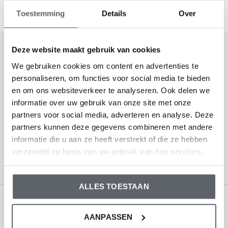
Gesehen 1 der 1 Produkte
Toestemming
Details
Over
Deze website maakt gebruik van cookies
Melden Sie sich für unseren Newsletter
We gebruiken cookies om content en advertenties te
an
personaliseren, om functies voor social media te bieden
Erhalten Sie die neuesten Angebote und Aktionen
en om ons websiteverkeer te analyseren. Ook delen we
informatie over uw gebruik van onze site met onze
partners voor social media, adverteren en analyse. Deze
partners kunnen deze gegevens combineren met andere
informatie die u aan ze heeft verstrekt of die ze hebben
verzameld op basis van uw gebruik van hun services.
Kundendienst
ALLES TOESTAAN
Mein Konto
AANPASSEN
Kategorien