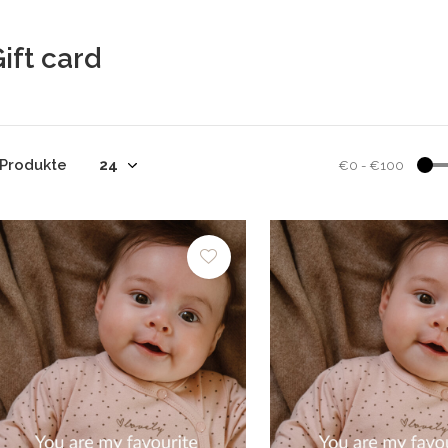
ift card
 Produkte
€0
-
€100