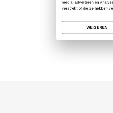
Di
media, adverteren en analys
G
verstrekt of die ze hebben v
€
WEIGEREN