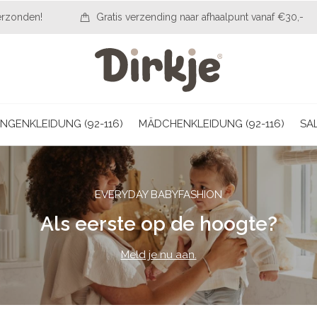
erzonden!
Gratis verzending naar afhaalpunt vanaf €30,-
NGENKLEIDUNG (92-116)
MÄDCHENKLEIDUNG (92-116)
SA
EVERYDAY BABYFASHION
Als eerste op de hoogte?
Meld je nu aan.