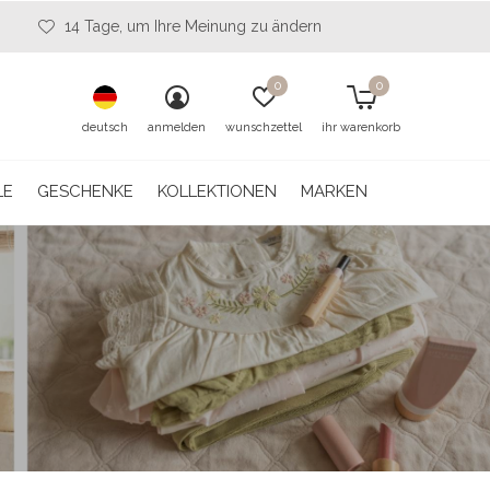
14 Tage, um Ihre Meinung zu ändern
0
0
deutsch
anmelden
wunschzettel
ihr warenkorb
LE
GESCHENKE
KOLLEKTIONEN
MARKEN