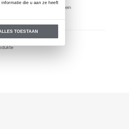
Dirkje
nformatie die u aan ze heeft
Geschenkgutschein
€10,00
ALLES TOESTAAN
odukte