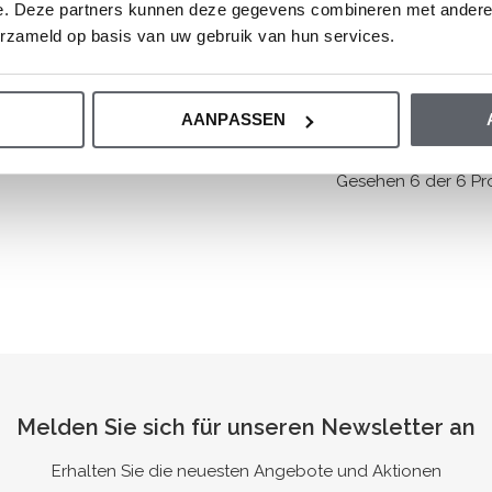
rkje
Dirkje
e. Deze partners kunnen deze gegevens combineren met andere i
eschenkgutschein
Geschenkgutschein
erzameld op basis van uw gebruik van hun services.
25,00
€15,00
AANPASSEN
Gesehen 6 der 6 Pr
Melden Sie sich für unseren Newsletter an
Erhalten Sie die neuesten Angebote und Aktionen