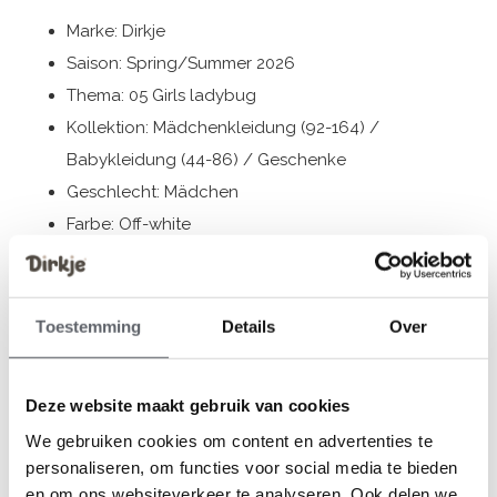
Marke: Dirkje
Saison: Spring/Summer 2026
Thema: 05 Girls ladybug
Kollektion: Mädchenkleidung (92-164) /
Babykleidung (44-86) / Geschenke
Geschlecht: Mädchen
Farbe: Off-white
Zusammensetzung: 95% Cotton/ 5% Elastane
Artikelnummer: N58462-35
Toestemming
Details
Over
Die Bekleidung von Dirkje fällt größengerecht aus. Wir
empfehlen, die Größe auf der Basis der Körpergröße
Deze website maakt gebruik van cookies
Ihres Kindes auszuwählen.
We gebruiken cookies om content en advertenties te
Sollten Sie zweifeln, klicken Sie
hier
für unsere
personaliseren, om functies voor social media te bieden
Größentabelle.
en om ons websiteverkeer te analyseren. Ook delen we