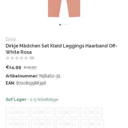
Dirkje
Dirkje Mädchen Set Kleid Leggings Haarband Off-
White Rosa
(0)
€14,99
€29,99
Artikelnummer:
N58462-35
EAN:
8720815588396
Auf Lager
- 2-5 Arbeitstage
Größe 56
Größe 62
Größe 68
Größe 74
Größe 80
Größe 86
Größe 92
Größe 98