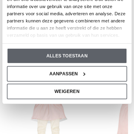
informatie over uw gebruik van onze site met onze
partners voor social media, adverteren en analyse. Deze
partners kunnen deze gegevens combineren met andere
Bewertungen
informatie die u aan ze heeft verstrekt of die ze hebben
0
/ 5
verzameld op basis van uw gebruik van hun services.
Und was denkst du über diesen?
ALLES TOESTAAN
-50%
-50%
AANPASSEN
WEIGEREN