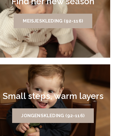
Find her new season
MEISJESKLEDING (92-116)
Small steps, warm layers
JONGENSKLEDING (92-116)