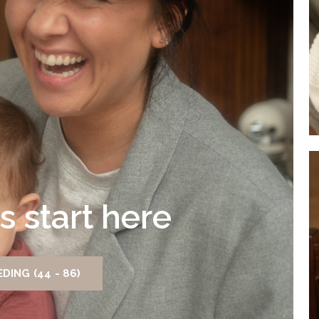
s start here
DING (44 - 86)