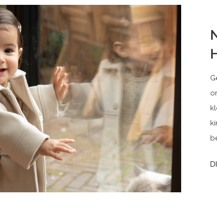
G
on
k
ki
b
D