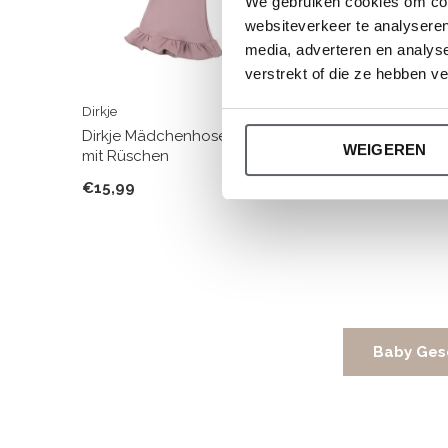
We gebruiken cookies om cont
websiteverkeer te analyseren
media, adverteren en analys
verstrekt of die ze hebben v
Dirkje
Dirkje
Dirkje Mädchenhose, lila, ausgestellt,
Dirkje M
WEIGEREN
mit Rüschen
beige, li
€15,99
€19,99
Baby Ges