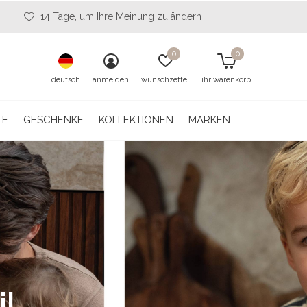
14 Tage, um Ihre Meinung zu ändern
0
0
deutsch
anmelden
wunschzettel
ihr warenkorb
LE
GESCHENKE
KOLLEKTIONEN
MARKEN
jl