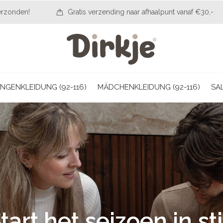
erzonden!
Gratis verzending naar afhaalpunt vanaf €30,-
NGENKLEIDUNG (92-116)
MÄDCHENKLEIDUNG (92-116)
SA
tart het seizoen in sti