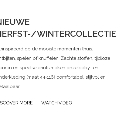
NIEUWE
HERFST-/WINTERCOLLECTIE
eïnspireerd op de mooiste momenten thuis:
tbijten, spelen of knuffelen. Zachte stoffen, tijdloze
leuren en speelse prints maken onze baby- en
nderkleding (maat 44-116) comfortabel, stijlvol en
etaalbaar.
ISCOVER MORE
WATCH VIDEO