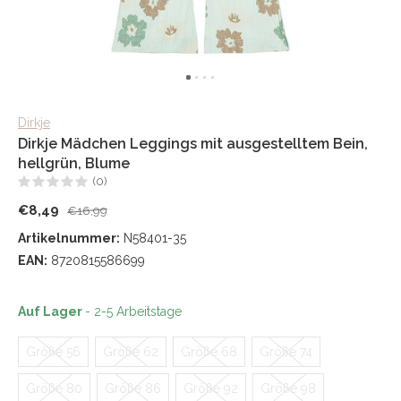
Dirkje
Dirkje Mädchen Leggings mit ausgestelltem Bein,
hellgrün, Blume
(0)
€8,49
€16,99
Artikelnummer:
N58401-35
EAN:
8720815586699
Auf Lager
- 2-5 Arbeitstage
Größe 56
Größe 62
Größe 68
Größe 74
Größe 80
Größe 86
Größe 92
Größe 98