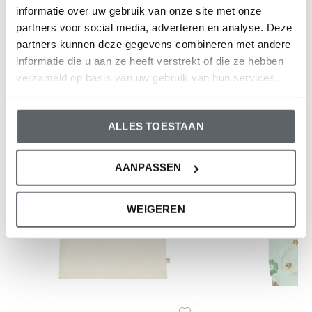
informatie over uw gebruik van onze site met onze
partners voor social media, adverteren en analyse. Deze
Bewertungen
partners kunnen deze gegevens combineren met andere
0
/ 5
informatie die u aan ze heeft verstrekt of die ze hebben
verzameld op basis van uw gebruik van hun services.
Und was denkst du über diesen?
ALLES TOESTAAN
-50%
-50%
AANPASSEN
WEIGEREN