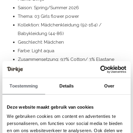
Saison: Spring/Summer 2026
Thema: 03 Girls flower power
Kollektion: Mädchenkleidung (92-164) /
Babykleidung (44-86)
Geschlecht: Mädchen
Farbe: Light aqua
Zusammensetzung: 97% Cotton/ 3% Elastane
Artikelnummer: N58401-35
Die Bekleidung von Dirkje fällt größengerecht aus. Wir
Toestemming
Details
Over
empfehlen, die Größe auf der Basis der Körpergröße
Ihres Kindes auszuwählen.
Deze website maakt gebruik van cookies
Sollten Sie zweifeln, klicken Sie
hier
für unsere
We gebruiken cookies om content en advertenties te
Größentabelle.
personaliseren, om functies voor social media te bieden
en om ons websiteverkeer te analyseren. Ook delen we