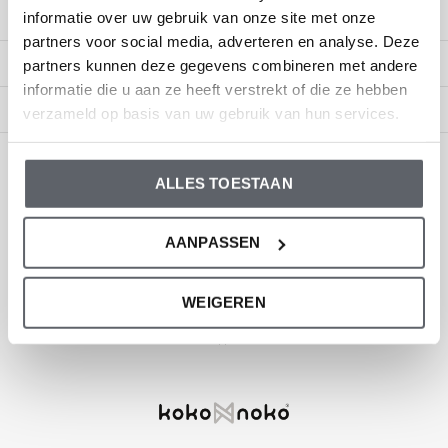
My account
informatie over uw gebruik van onze site met onze
partners voor social media, adverteren en analyse. Deze
Categories
partners kunnen deze gegevens combineren met andere
informatie die u aan ze heeft verstrekt of die ze hebben
About us
verzameld op basis van uw gebruik van hun services.
CALL US
EMAIL US
ALLES TOESTAAN
ONZE MERKEN
AANPASSEN
WEIGEREN
Dirkje baby and children's clothing
Size 44 to 116