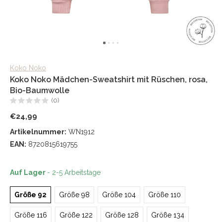
Koko Noko
Koko Noko Mädchen-Sweatshirt mit Rüschen, rosa,
Bio-Baumwolle
(0)
€24,99
Artikelnummer:
WN1912
EAN:
8720815619755
Auf Lager
- 2-5 Arbeitstage
Größe 92
Größe 98
Größe 104
Größe 110
Größe 116
Größe 122
Größe 128
Größe 134