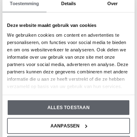
Toestemming
Details
Over
Farbe: Dusty pink
Zusammensetzung: 95% Organic Cotton/ 5%
Deze website maakt gebruik van cookies
Elastane
We gebruiken cookies om content en advertenties te
Artikelnummer: WN1912
personaliseren, om functies voor social media te bieden
en om ons websiteverkeer te analyseren. Ook delen we
Die Bekleidung von Dirkje fällt größengerecht aus. Wir
informatie over uw gebruik van onze site met onze
empfehlen, die Größe auf der Basis der Körpergröße
partners voor social media, adverteren en analyse. Deze
Ihres Kindes auszuwählen.
partners kunnen deze gegevens combineren met andere
informatie die u aan ze heeft verstrekt of die ze hebben
Sollten Sie zweifeln, klicken Sie
hier
für unsere
verzameld op basis van uw gebruik van hun services.
Größentabelle.
ALLES TOESTAAN
Bewertungen
0
/ 5
AANPASSEN