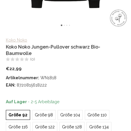
Koko Noko
Koko Noko Jungen-Pullover schwarz Bio-
Baumwolle
(0)
€22,99
Artikelnummer:
WN1818
EAN:
8720815618222
Auf Lager
- 2-5 Arbeitstage
Größe 92
Größe 98
Größe 104
Größe 110
Größe 116
Größe 122
Größe 128
Größe 134