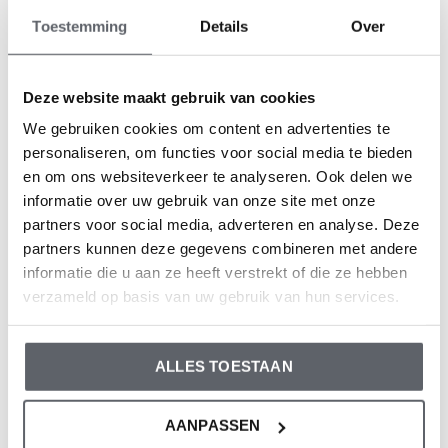
Toestemming
Details
Over
Geschlecht: Jungen
Farbe: Black
Zusammensetzung: 95% Organic Cotton/ 5%
Deze website maakt gebruik van cookies
Elastane
We gebruiken cookies om content en advertenties te
Artikelnummer: WN1818
personaliseren, om functies voor social media te bieden
en om ons websiteverkeer te analyseren. Ook delen we
informatie over uw gebruik van onze site met onze
Die Bekleidung von Dirkje fällt größengerecht aus. Wir
partners voor social media, adverteren en analyse. Deze
empfehlen, die Größe auf der Basis der Körpergröße
partners kunnen deze gegevens combineren met andere
Ihres Kindes auszuwählen.
informatie die u aan ze heeft verstrekt of die ze hebben
Sollten Sie zweifeln, klicken Sie
hier
für unsere
verzameld op basis van uw gebruik van hun services.
Größentabelle.
ALLES TOESTAAN
Bewertungen
AANPASSEN
0
/ 5