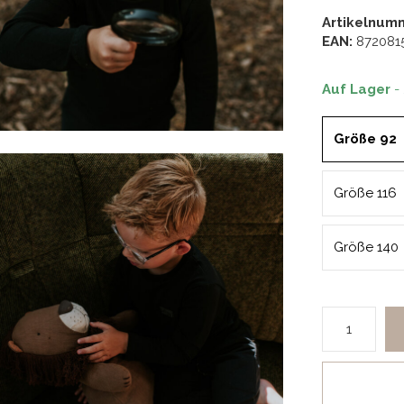
Artikelnum
EAN:
872081
Auf Lager
-
Größe 92
Größe 116
Größe 140