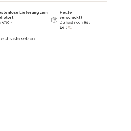
ostenlose Lieferung zum
Heute
bholort
verschickt?
 €30,-
Du hast noch
05 :
19 :
50
leichsliste setzen