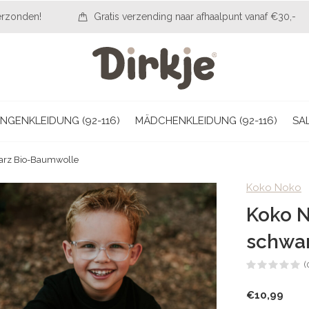
erzonden!
Gratis verzending naar afhaalpunt vanaf €30,-
NGENKLEIDUNG (92-116)
MÄDCHENKLEIDUNG (92-116)
SA
arz Bio-Baumwolle
Koko Noko
Koko 
schwa
(
€10,99