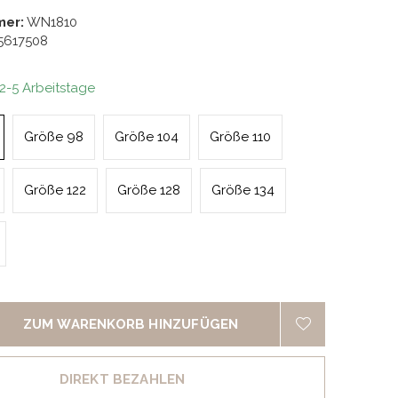
mer:
WN1810
5617508
 2-5 Arbeitstage
Größe 98
Größe 104
Größe 110
Größe 122
Größe 128
Größe 134
ZUM WARENKORB HINZUFÜGEN
DIREKT BEZAHLEN