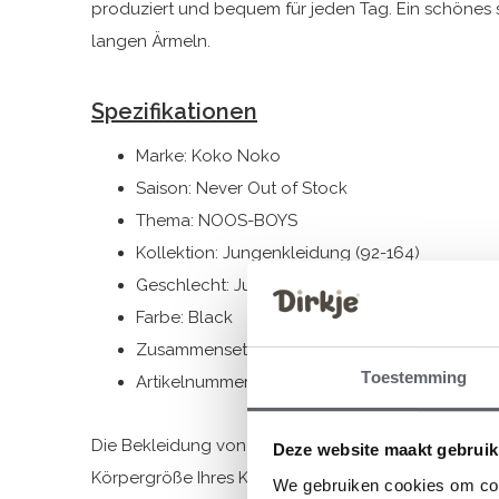
produziert und bequem für jeden Tag. Ein schönes s
langen Ärmeln.
Spezifikationen
Marke: Koko Noko
Saison: Never Out of Stock
Thema: NOOS-BOYS
Kollektion: Jungenkleidung (92-164)
Geschlecht: Jungen
Farbe: Black
Zusammensetzung: 95% Organic Cotton/ 5% 
Toestemming
Artikelnummer: WN1810
Die Bekleidung von Dirkje fällt größengerecht aus. 
Deze website maakt gebruik
Körpergröße Ihres Kindes auszuwählen.
We gebruiken cookies om cont