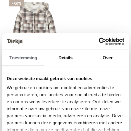
-50%
Toestemming
Details
Over
Dirkje
Dirkje Jungen-Jacke in Off-
White mit Karomuster und
Teddy-Kapuze
Deze website maakt gebruik van cookies
€19,99
€39,99
We gebruiken cookies om content en advertenties te
personaliseren, om functies voor social media te bieden
Gesehen 3 der 3 Produkte
en om ons websiteverkeer te analyseren. Ook delen we
informatie over uw gebruik van onze site met onze
partners voor social media, adverteren en analyse. Deze
partners kunnen deze gegevens combineren met andere
Melden Sie sich für unseren Newsletter
informatie die u aan ze heeft verstrekt of die ze hebben