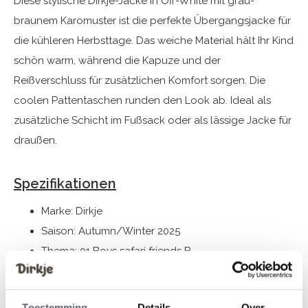
Diese stylische Dirkje-Jacke in Off-White mit grau-
braunem Karomuster ist die perfekte Übergangsjacke für
die kühleren Herbsttage. Das weiche Material hält Ihr Kind
schön warm, während die Kapuze und der
Reißverschluss für zusätzlichen Komfort sorgen. Die
coolen Pattentaschen runden den Look ab. Ideal als
zusätzliche Schicht im Fußsack oder als lässige Jacke für
draußen.
Spezifikationen
Marke: Dirkje
Saison: Autumn/Winter 2025
Thema: 01 Boys safari friends B
Kollektion: Jungenkleidung (92-164) /
Babykleidung (44-86)
Toestemming
Details
Over