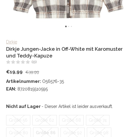
Dirkje
Dirkje Jungen-Jacke in Off-White mit Karomuster
und Teddy-Kapuze
(0)
€19,99
€39,99
Artikelnummer:
O56576-35
EAN:
8720815510595
Nicht auf Lager
- Dieser Artikel ist leider ausverkauft.
Größe 56
Größe 62
Größe 68
Größe 74
Größe 80
Größe 86
Größe 92
Größe 98