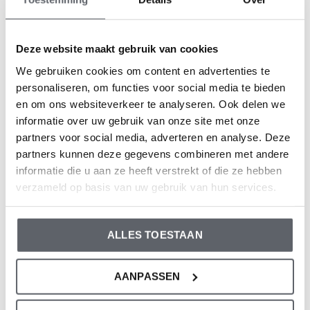
Geschlecht: Jungen
Farbe: Off white
Zusammensetzung: 100% Polyester
Deze website maakt gebruik van cookies
Artikelnummer: O56576-35
We gebruiken cookies om content en advertenties te
personaliseren, om functies voor social media te bieden
Die Bekleidung von Dirkje fällt größengerecht aus. Wir
en om ons websiteverkeer te analyseren. Ook delen we
informatie over uw gebruik van onze site met onze
empfehlen, die Größe auf der Basis der Körpergröße
partners voor social media, adverteren en analyse. Deze
Ihres Kindes auszuwählen.
partners kunnen deze gegevens combineren met andere
Sollten Sie zweifeln, klicken Sie
hier
für unsere
informatie die u aan ze heeft verstrekt of die ze hebben
Größentabelle.
verzameld op basis van uw gebruik van hun services.
ALLES TOESTAAN
Bewertungen
0
/ 5
AANPASSEN