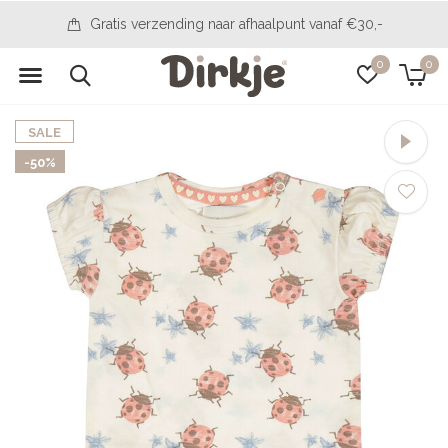
14 Tage, um Ihre Meinung zu ändern
0
0
SALE
-50%