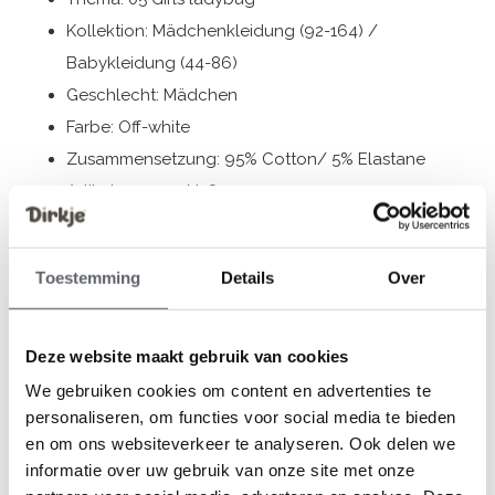
Kollektion: Mädchenkleidung (92-164) /
Babykleidung (44-86)
Geschlecht: Mädchen
Farbe: Off-white
Zusammensetzung: 95% Cotton/ 5% Elastane
Artikelnummer: N58475-35
Die Bekleidung von Dirkje fällt größengerecht aus. Wir
Toestemming
Details
Over
empfehlen, die Größe auf der Basis der Körpergröße
Ihres Kindes auszuwählen.
Sollten Sie zweifeln, klicken Sie
hier
für unsere
Deze website maakt gebruik van cookies
Größentabelle.
We gebruiken cookies om content en advertenties te
personaliseren, om functies voor social media te bieden
en om ons websiteverkeer te analyseren. Ook delen we
informatie over uw gebruik van onze site met onze
Bewertungen