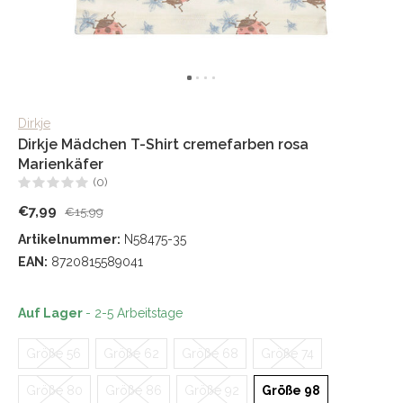
Dirkje
Dirkje Mädchen T-Shirt cremefarben rosa
Marienkäfer
(0)
€7,99
€15,99
Artikelnummer:
N58475-35
EAN:
8720815589041
Auf Lager
- 2-5 Arbeitstage
Größe 56
Größe 62
Größe 68
Größe 74
Größe 80
Größe 86
Größe 92
Größe 98