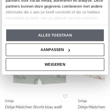
partners voor social media, adverteren en analyse. Deze
0
/ 5
partners kunnen deze gegevens combineren met andere
informatie die u aan ze heeft verstrekt of die ze hebben
verzameld op basis van uw gebruik van hun services.
Und was denkst du über diesen?
-50%
-50%
ALLES TOESTAAN
AANPASSEN
WEIGEREN
Dirkje
Dirkje
Dirkje Mädchen Shorts blau weiß
Dirkje Mädchen S