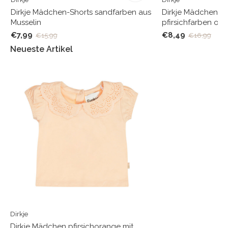
Dirkje Mädchen-Shorts sandfarben aus
Dirkje Mädchen J
Musselin
pfirsichfarben or
€7,99
€8,49
€15,99
€16,99
Neueste Artikel
Dirkje
Dirkje Mädchen pfirsichorange mit