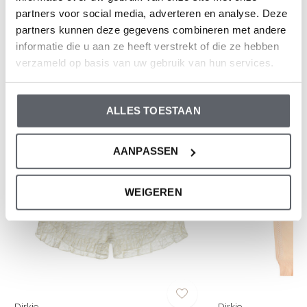
partners voor social media, adverteren en analyse. Deze
Bewertungen
partners kunnen deze gegevens combineren met andere
0
/ 5
informatie die u aan ze heeft verstrekt of die ze hebben
verzameld op basis van uw gebruik van hun services.
Und was denkst du über diesen?
ALLES TOESTAAN
-50%
-50%
AANPASSEN
WEIGEREN
Dirkje
Dirkje