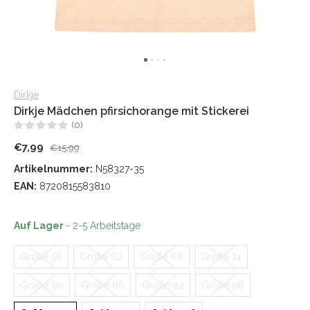
Dirkje
Dirkje Mädchen pfirsichorange mit Stickerei
(0)
€7,99
€15,99
Artikelnummer:
N58327-35
EAN:
8720815583810
Auf Lager
- 2-5 Arbeitstage
Größe 56
Größe 62
Größe 68
Größe 74
Größe 80
Größe 86
Größe 92
Größe 98