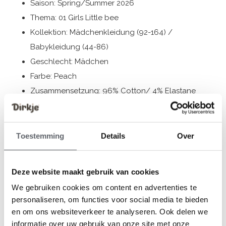
Saison: Spring/Summer 2026
Thema: 01 Girls Little bee
Kollektion: Mädchenkleidung (92-164) /
Babykleidung (44-86)
Geschlecht: Mädchen
Farbe: Peach
Zusammensetzung: 96% Cotton/ 4% Elastane
Artikelnummer: N58327-35
Die Bekleidung von Dirkje fällt größengerecht aus. Wir
Toestemming
Details
Over
empfehlen, die Größe auf der Basis der Körpergröße
Ihres Kindes auszuwählen.
Deze website maakt gebruik van cookies
Sollten Sie zweifeln, klicken Sie
hier
für unsere
We gebruiken cookies om content en advertenties te
Größentabelle.
personaliseren, om functies voor social media te bieden
en om ons websiteverkeer te analyseren. Ook delen we
informatie over uw gebruik van onze site met onze