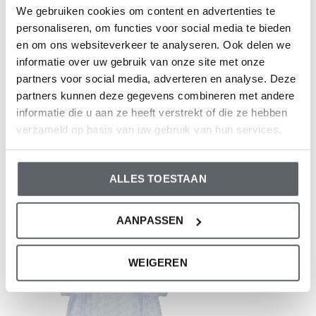
We gebruiken cookies om content en advertenties te
empfehlen, die Größe auf der Basis der Körpergröße
personaliseren, om functies voor social media te bieden
Ihres Kindes auszuwählen.
en om ons websiteverkeer te analyseren. Ook delen we
Sollten Sie zweifeln, klicken Sie
hier
für unsere
informatie over uw gebruik van onze site met onze
Größentabelle.
partners voor social media, adverteren en analyse. Deze
partners kunnen deze gegevens combineren met andere
informatie die u aan ze heeft verstrekt of die ze hebben
verzameld op basis van uw gebruik van hun services.
Bewertungen
0
/ 5
ALLES TOESTAAN
Neueste Artikel
AANPASSEN
WEIGEREN