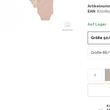
Artikelnum
EAN:
872081
Auf Lager
-
Größe 50
Größe 86/
K
A