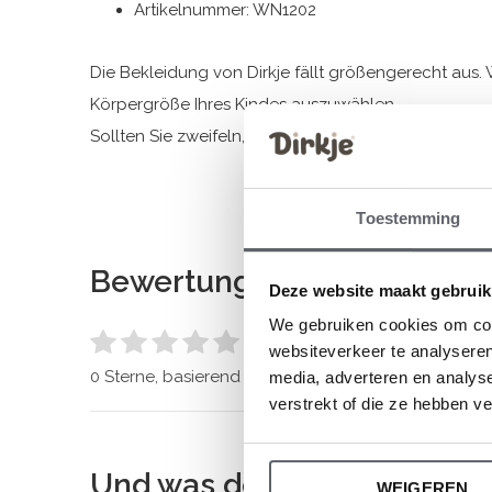
Artikelnummer: WN1202
Die Bekleidung von Dirkje fällt größengerecht aus. 
Körpergröße Ihres Kindes auszuwählen.
Sollten Sie zweifeln, klicken Sie
hier
für unsere Größ
Toestemming
Bewertungen
Deze website maakt gebruik
We gebruiken cookies om cont
0
/ 5
websiteverkeer te analyseren
0 Sterne, basierend auf 0 Bewertungen
media, adverteren en analys
verstrekt of die ze hebben v
Und was denkst du über di
WEIGEREN