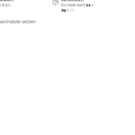
 €30,-
Du hast noch
11 :
25 :
47
leichsliste setzen