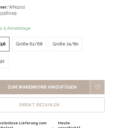
mer:
WN1202
5356049
 2-5 Arbeitstage
/56
Größe 62/68
Größe 74/80
92
ZUM WARENKORB HINZUFÜGEN
DIREKT BEZAHLEN
ostenlose Lieferung zum
Heute
bholort
verschickt?