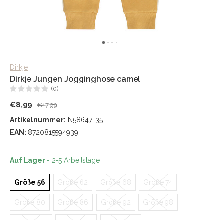
Dirkje
Dirkje Jungen Jogginghose camel
(0)
€8,99
€17,99
Artikelnummer:
N58647-35
EAN:
8720815594939
Auf Lager
- 2-5 Arbeitstage
Größe 56
Größe 62
Größe 68
Größe 74
Größe 80
Größe 86
Größe 92
Größe 98