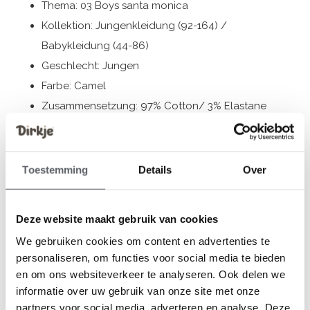
Thema: 03 Boys santa monica
Kollektion: Jungenkleidung (92-164) /
Babykleidung (44-86)
Geschlecht: Jungen
Farbe: Camel
Zusammensetzung: 97% Cotton/ 3% Elastane
Artikelnummer: N58647-35
Die Bekleidung von Dirkje fällt größengerecht aus. Wir
Toestemming
Details
Over
empfehlen, die Größe auf der Basis der Körpergröße
Ihres Kindes auszuwählen.
Deze website maakt gebruik van cookies
Sollten Sie zweifeln, klicken Sie
hier
für unsere
We gebruiken cookies om content en advertenties te
Größentabelle.
personaliseren, om functies voor social media te bieden
en om ons websiteverkeer te analyseren. Ook delen we
informatie over uw gebruik van onze site met onze
Bewertungen
partners voor social media, adverteren en analyse. Deze