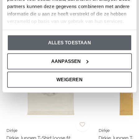
partners kunnen deze gegevens combineren met andere
0
/ 5
informatie die u aan ze heeft verstrekt of die ze hebben
verzameld op basis van uw gebruik van hun services.
Und was denkst du über diesen?
ALLES TOESTAAN
-50%
-50%
AANPASSEN
WEIGEREN
Dirkje
Dirkje
Dirkje Jungen T-Shirt loose fit
Dirkje Jungen T-S