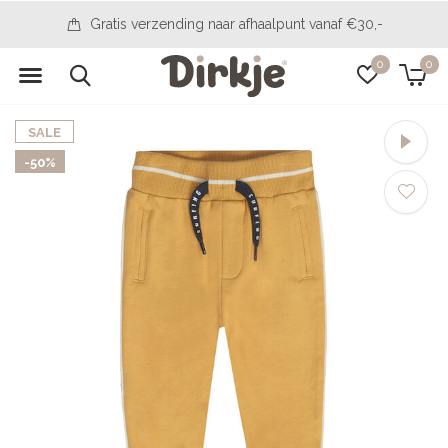
14 Tage, um Ihre Meinung zu ändern
0
0
SALE
-50%