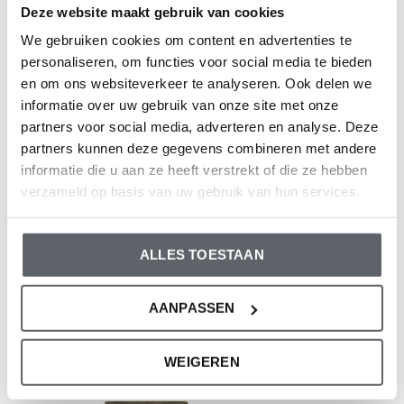
Artikelnummer: WN1287
Deze website maakt gebruik van cookies
We gebruiken cookies om content en advertenties te
Die Bekleidung von Dirkje fällt größengerecht aus. Wir
personaliseren, om functies voor social media te bieden
empfehlen, die Größe auf der Basis der Körpergröße
en om ons websiteverkeer te analyseren. Ook delen we
informatie over uw gebruik van onze site met onze
Ihres Kindes auszuwählen.
partners voor social media, adverteren en analyse. Deze
Sollten Sie zweifeln, klicken Sie
hier
für unsere
partners kunnen deze gegevens combineren met andere
Größentabelle.
informatie die u aan ze heeft verstrekt of die ze hebben
verzameld op basis van uw gebruik van hun services.
Bewertungen
ALLES TOESTAAN
0
/ 5
AANPASSEN
Und was denkst du über diesen?
WEIGEREN