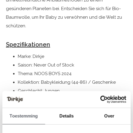
umweltfreundliche Anbaumethoden zu einem
gesünderen Planeten bei. Entscheiden Sie sich für Bio-
Baumwolle, um Ihr Baby zu verwöhnen und die Welt zu
schützen.
Spezifikationen
Marke: Dirkje
Saison: Never Out of Stock
Thema: NOOS BOYS 2024
Kollektion: Babykleidung (44-86) / Geschenke
Geschlecht: Jungen
Farbe: Faded green
Zusammensetzung: Cardigan+Trouser: 97% Organic
Toestemming
Details
Over
Cotton/ 3% Elastane; T-shirt: 95% Organic Cotton/
5% Elastane