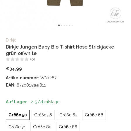
Dirkje
Dirkje Jungen Baby Bio T-shirt Hose Strickjacke
grün offwhite
(0)
€34,99
Artikelnummer:
WN1287
EAN:
8720815359811
Auf Lager
- 2-5 Arbeitstage
Größe 50
Größe 56
Größe 62
Größe 68
Größe 74
Größe 80
Größe 86