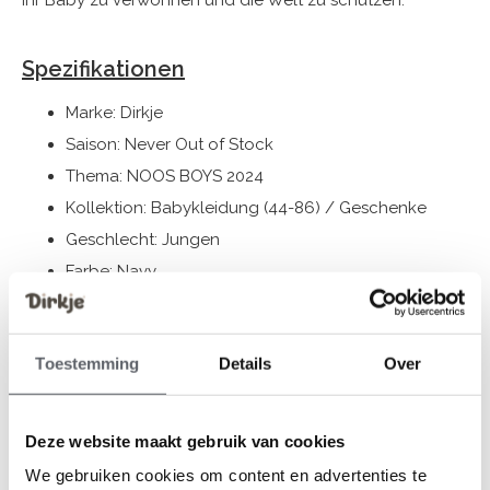
Ihr Baby zu verwöhnen und die Welt zu schützen.
Spezifikationen
Marke: Dirkje
Saison: Never Out of Stock
Thema: NOOS BOYS 2024
Kollektion: Babykleidung (44-86) / Geschenke
Geschlecht: Jungen
Farbe: Navy
Zusammensetzung: 96% Organic Cotton/ 4%
Elastane
Toestemming
Details
Over
Artikelnummer: WN1272
Die Bekleidung von Dirkje fällt größengerecht aus. Wir
Deze website maakt gebruik van cookies
empfehlen, die Größe auf der Basis der Körpergröße
We gebruiken cookies om content en advertenties te