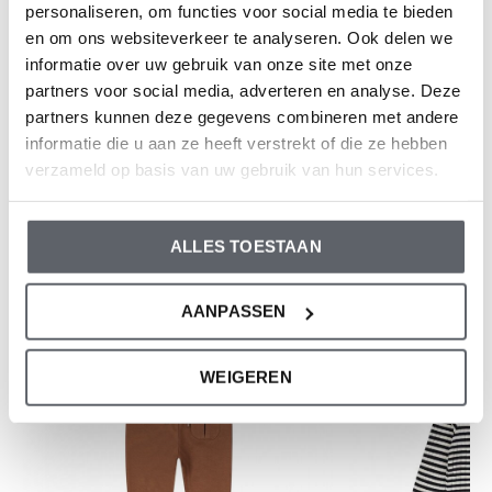
Ihres Kindes auszuwählen.
personaliseren, om functies voor social media te bieden
Sollten Sie zweifeln, klicken Sie
hier
für unsere
en om ons websiteverkeer te analyseren. Ook delen we
informatie over uw gebruik van onze site met onze
Größentabelle.
partners voor social media, adverteren en analyse. Deze
partners kunnen deze gegevens combineren met andere
informatie die u aan ze heeft verstrekt of die ze hebben
Bewertungen
verzameld op basis van uw gebruik van hun services.
0
/ 5
ALLES TOESTAAN
Und was denkst du über diesen?
AANPASSEN
WEIGEREN