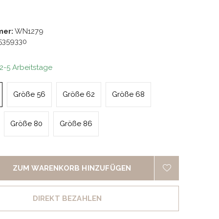
mer:
WN1279
5359330
 2-5 Arbeitstage
Größe 56
Größe 62
Größe 68
Größe 80
Größe 86
ZUM WARENKORB HINZUFÜGEN
DIREKT BEZAHLEN