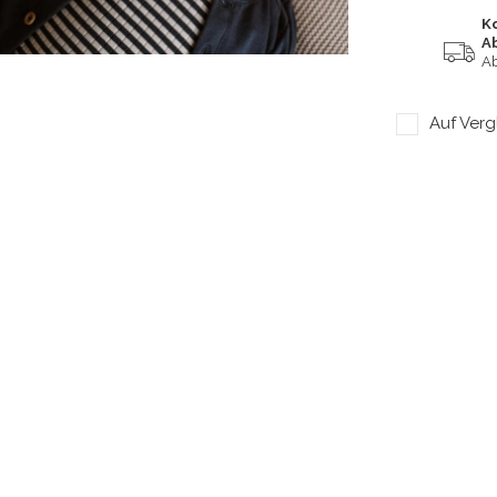
K
A
Ab
Auf Verg