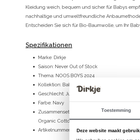
Kleidung weich, bequem und sicher für Babys empfi
nachhaltige und umweltfreundliche Anbaumethode
Entscheiden Sie sich für Bio-Baumwolle, um Ihr Ba
Spezifikationen
Marke: Dirkje
Saison: Never Out of Stock
Thema: NOOS BOYS 2024
Kollektion: Babykleidung (44-86) / Geschenk
Geschlecht: Jungen
Farbe: Navy
Toestemming
Zusammensetzung: Cardigan+Trouser: 95% Org
Organic Cotton/ 4% Elastane
Artikelnummer: WN1279
Deze website maakt gebruik