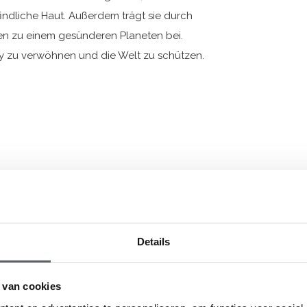
ndliche Haut. Außerdem trägt sie durch
n zu einem gesünderen Planeten bei.
by zu verwöhnen und die Welt zu schützen.
e
Details
anic Cotton/ 5% Elastane; T-shirt: 96%
 van cookies