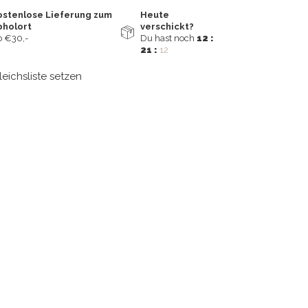
ostenlose Lieferung zum
Heute
bholort
verschickt?
 €30,-
Du hast noch
12 :
21 :
11
leichsliste setzen