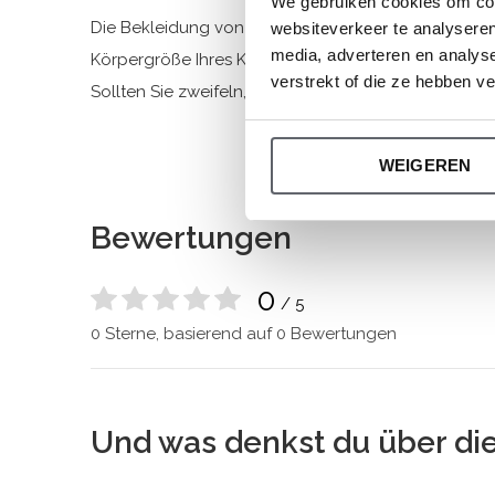
We gebruiken cookies om cont
Die Bekleidung von Dirkje fällt größengerecht aus. 
websiteverkeer te analyseren
media, adverteren en analys
Körpergröße Ihres Kindes auszuwählen.
verstrekt of die ze hebben v
Sollten Sie zweifeln, klicken Sie
hier
für unsere Größ
WEIGEREN
Bewertungen
0
/ 5
0 Sterne, basierend auf 0 Bewertungen
Und was denkst du über di