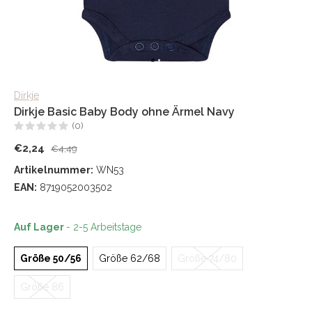
Dirkje
Dirkje Basic Baby Body ohne Ärmel Navy
(0)
€2,24
€4,49
Artikelnummer:
WN53
EAN:
8719052003502
Auf Lager
- 2-5 Arbeitstage
Größe 50/56
Größe 62/68
Größe 74/80
Größe 86