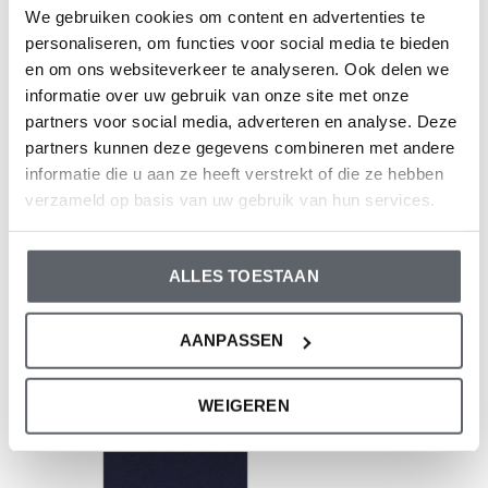
empfehlen, die Größe auf der Basis der Körpergröße
We gebruiken cookies om content en advertenties te
Ihres Kindes auszuwählen.
personaliseren, om functies voor social media te bieden
Sollten Sie zweifeln, klicken Sie
hier
für unsere
en om ons websiteverkeer te analyseren. Ook delen we
informatie over uw gebruik van onze site met onze
Größentabelle.
partners voor social media, adverteren en analyse. Deze
partners kunnen deze gegevens combineren met andere
informatie die u aan ze heeft verstrekt of die ze hebben
Bewertungen
verzameld op basis van uw gebruik van hun services.
0
/ 5
ALLES TOESTAAN
Neueste Artikel
AANPASSEN
WEIGEREN