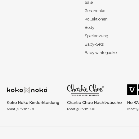
Sale
Geschenke
Kollektionen
Body
Spielanzung
Baby-Sets
Baby winterjacke
Koko Noko Kinderkleidung
Charlie Choe Nachtwäsche
No Wa
Maat 74 t/m 140
Maat 50 t/m XXL
Maat 9