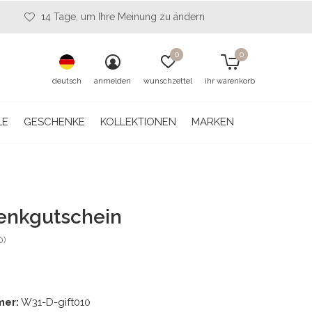
14 Tage, um Ihre Meinung zu ändern
0
0
deutsch
anmelden
wunschzettel
ihr warenkorb
LE
GESCHENKE
KOLLEKTIONEN
MARKEN
enkgutschein
0)
mer:
W31-D-gift010