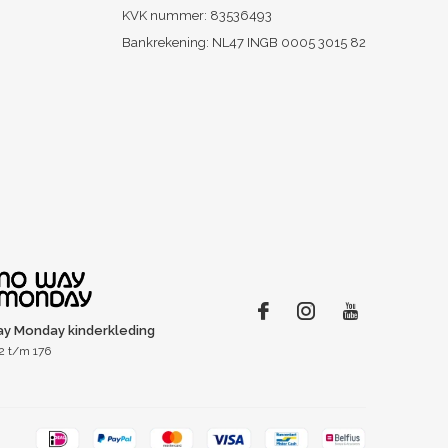
KVK nummer: 83536493
Bankrekening: NL47 INGB 0005 3015 82
y Monday kinderkleding
2 t/m 176