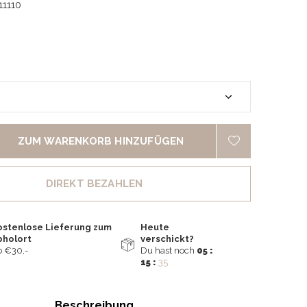
11110
ZUM WARENKORB HINZUFÜGEN
DIREKT BEZAHLEN
ostenlose Lieferung zum
Heute
bholort
verschickt?
 €30,-
Du hast noch
05 :
15 :
34
Beschreibung