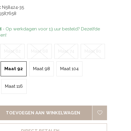
:
N58424-35
5587658
d
- Op werkdagen voor 13 uur besteld? Dezelfde
en!
Maat 62
Maat 68
Maat 74
Maat 80
Maat 92
Maat 98
Maat 104
Maat 116
TOEVOEGEN AAN WINKELWAGEN