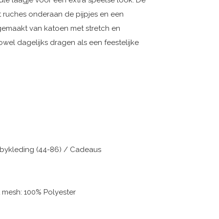
tule laagje voor een extra speelse look. De
t ruches onderaan de pijpjes en een
s gemaakt van katoen met stretch en
owel dagelijks dragen als een feestelijke
Babykleding (44-86) / Cadeaus
t mesh: 100% Polyester