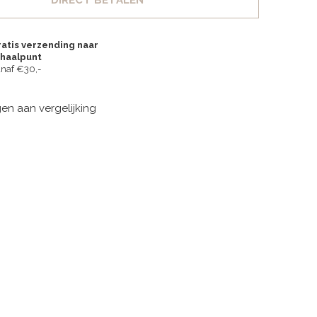
DIRECT BETALEN
atis verzending naar
fhaalpunt
naf €30,-
n aan vergelijking