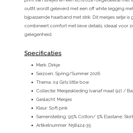
print van strikjes en een lichtroze rokgedeelte met 
outfit wordt geleverd met een off white legging me
bijpassende haarband met strik. Dit meisjes setje i
combineert comfort met lieve details, ideaal voor z
gelegenheid.
Specificaties
Merk: Dirkje
Seizoen: Spring/Summer 2026
Thema: 04 Girls little bow
Collectie: Meisjeskleding (vanaf maat 92) / 
Geslacht: Meisjes
Kleur: Soft pink
Samenstelling: 95% Cotton/ 5% Elastane; Skir
Artikelnummer: N58424-35