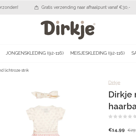
erzonden!
Gratis verzending naar afhaalpunt vanaf €30,-
JONGENSKLEDING (92-116)
MEISJESKLEDING (92-116)
S
d lichtroze strik
Dirkje
Dirkje
haarba
(
€14,99
€29