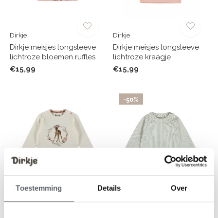
Dirkje
Dirkje
Dirkje meisjes longsleeve
Dirkje meisjes longsleeve
lichtroze bloemen ruffles
lichtroze kraagje
€15,99
€15,99
-50%
Toestemming
Details
Over
Dirkje
Dirkje
Dirkje meisjes longsleeve
Dirkje meisjes blouse blauw
off white hertje
wit katoen seersucker