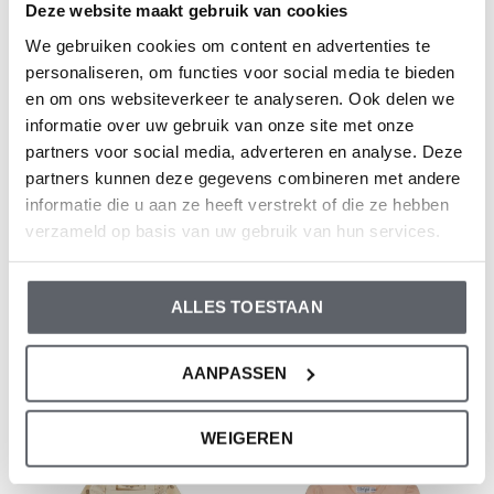
Deze website maakt gebruik van cookies
€15,99
€11,49
€22,99
We gebruiken cookies om content en advertenties te
personaliseren, om functies voor social media te bieden
-50%
-50%
en om ons websiteverkeer te analyseren. Ook delen we
informatie over uw gebruik van onze site met onze
partners voor social media, adverteren en analyse. Deze
partners kunnen deze gegevens combineren met andere
informatie die u aan ze heeft verstrekt of die ze hebben
verzameld op basis van uw gebruik van hun services.
Dirkje
Dirkje
ALLES TOESTAAN
Dirkje meisjes set blouse
Dirkje meisjes set blouse
legging haarband roze
legging haarband off white
blauw
stip
AANPASSEN
€13,99
€13,99
€27,99
€27,99
WEIGEREN
-50%
-50%