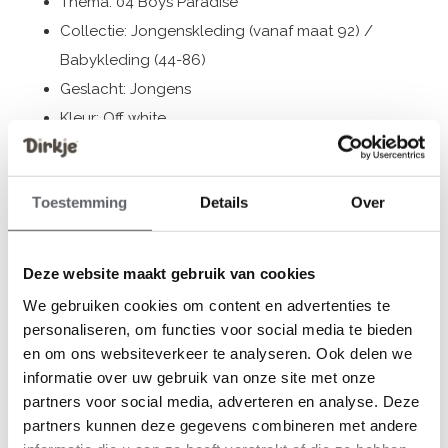
Thema: 04 Boys Paradise
Collectie: Jongenskleding (vanaf maat 92) /
Babykleding (44-86)
Geslacht: Jongens
Kleur: Off white
Samenstelling: 55% Cotton/ 40% Polyester/ 5%
Elastane
Toestemming
Details
Over
Artikelnummer: N58689-35
De kleding van Dirkje valt op maat. We raden aan om de
Deze website maakt gebruik van cookies
maat te kiezen op basis van de lengte van je kind. Twijfel
We gebruiken cookies om content en advertenties te
je toch nog, klik dan
hier
voor onze maattabel.
personaliseren, om functies voor social media te bieden
en om ons websiteverkeer te analyseren. Ook delen we
informatie over uw gebruik van onze site met onze
partners voor social media, adverteren en analyse. Deze
Reviews
partners kunnen deze gegevens combineren met andere
0
/ 5