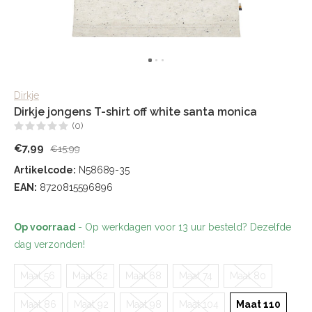
Dirkje
Dirkje jongens T-shirt off white santa monica
(0)
€7,99
€15,99
Artikelcode:
N58689-35
EAN:
8720815596896
Op voorraad
- Op werkdagen voor 13 uur besteld? Dezelfde
dag verzonden!
Maat 56
Maat 62
Maat 68
Maat 74
Maat 80
Maat 86
Maat 92
Maat 98
Maat 104
Maat 110