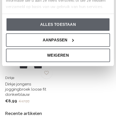
informatie die u aan ze heeft verstrekt of die ze hebben
verzameld op basis van uw gebruik van hun services.
En wat vind je van deze?
ALLES TOESTAAN
-50%
AANPASSEN
WEIGEREN
Dirkje
Dirkje jongens
joggingbroek loose fit
donkerblauw
€8,99
€17,99
Recente artikelen