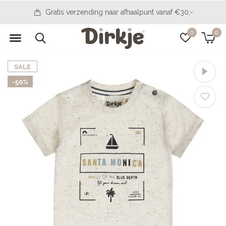
14 dagen bedenktijd
0
0
SALE
-50%