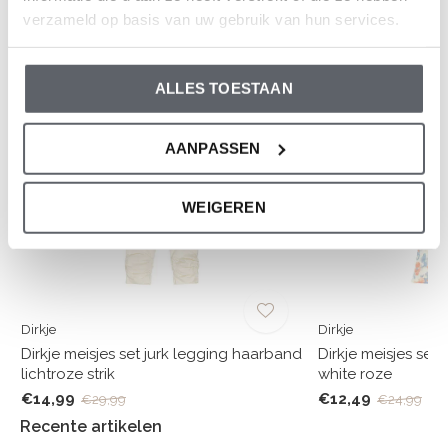
En wat vind je van deze?
verzameld op basis van uw gebruik van hun services.
-50%
-50%
ALLES TOESTAAN
AANPASSEN
WEIGEREN
Dirkje
Dirkje
f
Dirkje meisjes set jurk legging haarband
Dirkje meisjes set 
lichtroze strik
white roze
€14,99
€12,49
€29,99
€24,99
Recente artikelen