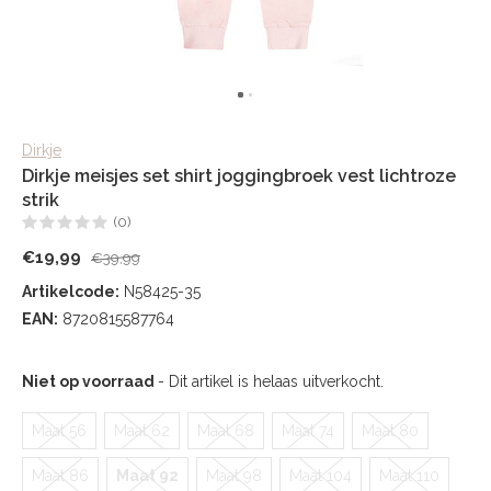
Dirkje
Dirkje meisjes set shirt joggingbroek vest lichtroze
strik
(0)
€19,99
€39,99
Artikelcode:
N58425-35
EAN:
8720815587764
Niet op voorraad
- Dit artikel is helaas uitverkocht.
Maat 56
Maat 62
Maat 68
Maat 74
Maat 80
Maat 86
Maat 92
Maat 98
Maat 104
Maat 110