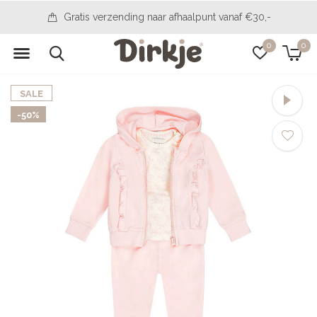
14 dagen bedenktijd
0
0
SALE
-50%