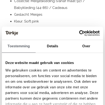
Collectie: Meisjeskleding (vanaf maat 92) /
Babykleding (44-86) / Cadeaus
Geslacht: Meisjes
Kleur: Soft pink
Samenstelling: 95% Cotton/ 5% Elastane
Artikelnummer: N58425-35
Toestemming
Details
Over
De kleding van Dirkje valt op maat. We raden aan om de
maat te kiezen op basis van de lengte van je kind. Twijfel
je toch nog, klik dan
hier
voor onze maattabel.
Deze website maakt gebruik van cookies
We gebruiken cookies om content en advertenties te
personaliseren, om functies voor social media te bieden
en om ons websiteverkeer te analyseren. Ook delen we
Reviews
informatie over uw gebruik van onze site met onze
0
/ 5
partners voor social media, adverteren en analyse. Deze
partners kunnen deze gegevens combineren met andere
informatie die u aan ze heeft verstrekt of die ze hebben