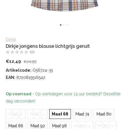
Dirkje
Dirkje jongens blouse lichtgrijs geruit
(0)
€12,49
€24,99
Artikelcode:
O56724-35
EAN:
8720815516542
Op voorraad
- Op werkdagen voor 13 uur besteld? Dezelfde
dag verzonden!
Maat 56
Maat 62
Maat 68
Maat 74
Maat 80
Maat 86
Maat 92
Maat 98
Maat 104
Maat 110