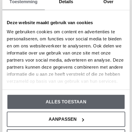
Seizoen: Autumn/Winter 2025
Toestemming
Details
Over
Thema: 05 Boys woodland
Collectie: Jongenskleding (vanaf maat 92) /
Deze website maakt gebruik van cookies
Babykleding (44-86)
We gebruiken cookies om content en advertenties te
Geslacht: Jongens
personaliseren, om functies voor social media te bieden
Kleur: Light grey
en om ons websiteverkeer te analyseren. Ook delen we
Samenstelling: 100% Cotton
informatie over uw gebruik van onze site met onze
partners voor social media, adverteren en analyse. Deze
Artikelnummer: O56724-35
partners kunnen deze gegevens combineren met andere
informatie die u aan ze heeft verstrekt of die ze hebben
De kleding van Dirkje valt op maat. We raden aan om de
verzameld op basis van uw gebruik van hun services.
maat te kiezen op basis van de lengte van je kind. Twijfel
je toch nog, klik dan
hier
voor onze maattabel.
ALLES TOESTAAN
AANPASSEN
Reviews
0
/ 5