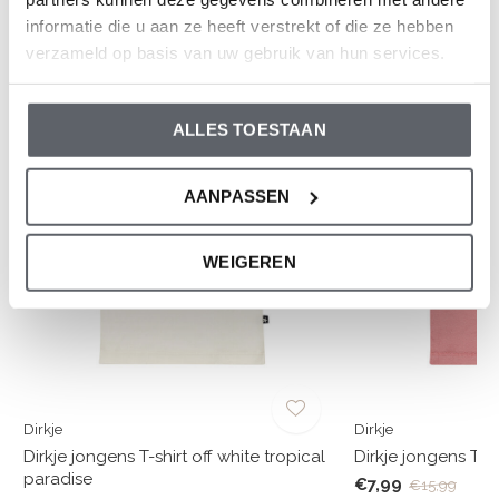
informatie die u aan ze heeft verstrekt of die ze hebben
verzameld op basis van uw gebruik van hun services.
En wat vind je van deze?
-50%
-50%
ALLES TOESTAAN
AANPASSEN
WEIGEREN
Dirkje
Dirkje
Dirkje jongens T-shirt off white tropical
Dirkje jongens T-s
paradise
€7,99
€15,99