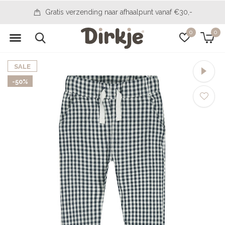
,-
14 dagen bedenktijd
0
0
SALE
-50%