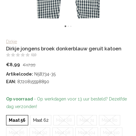
Dirkje
Dirkje jongens broek donkerblauw geruit katoen
(0)
€8,99
€17,99
Artikelcode:
N58734-35
EAN:
8720815598890
Op voorraad
- Op werkdagen voor 13 uur besteld? Dezelfde
dag verzonden!
Maat 56
Maat 62
Maat 68
Maat 74
Maat 80
Maat 86
Maat 92
Maat 98
Maat 104
Maat 110