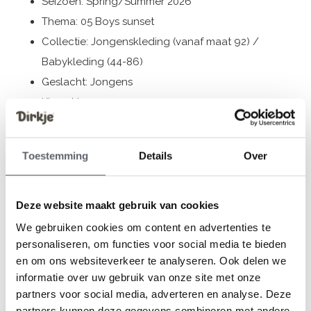
Seizoen: Spring/Summer 2026
Thema: 05 Boys sunset
Collectie: Jongenskleding (vanaf maat 92) /
Babykleding (44-86)
Geslacht: Jongens
Kleur: Navy
Samenstelling: 100% Cotton
Artikelnummer: N58734-35
Toestemming
Details
Over
De kleding van Dirkje valt op maat. We raden aan om de
maat te kiezen op basis van de lengte van je kind. Twijfel
Deze website maakt gebruik van cookies
je toch nog, klik dan
hier
voor onze maattabel.
We gebruiken cookies om content en advertenties te
personaliseren, om functies voor social media te bieden
en om ons websiteverkeer te analyseren. Ook delen we
informatie over uw gebruik van onze site met onze
Reviews
partners voor social media, adverteren en analyse. Deze
0
/ 5
partners kunnen deze gegevens combineren met andere