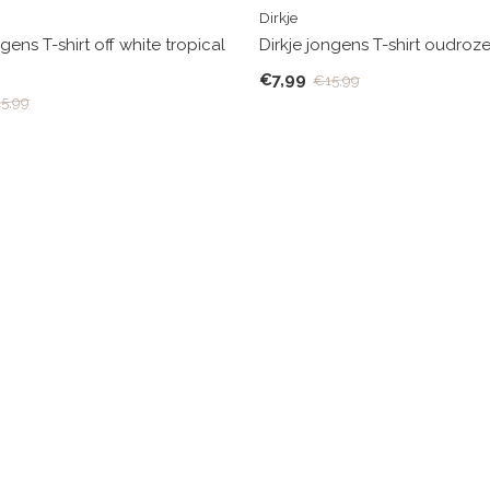
Dirkje
ngens T-shirt off white tropical
Dirkje jongens T-shirt oudroz
€7,99
€15,99
5,99