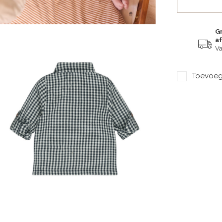
Gr
a
Va
Toevoege