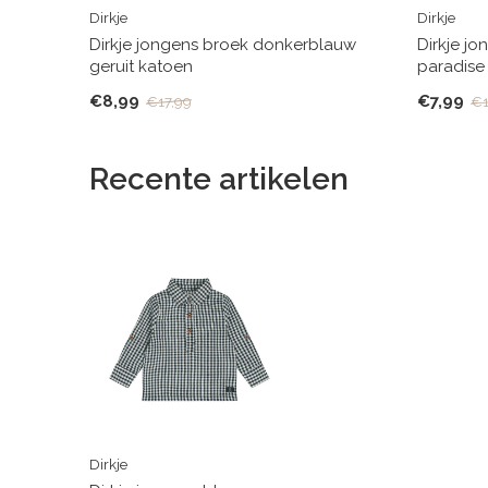
Dirkje
Dirkje
Dirkje jongens broek donkerblauw
Dirkje jo
geruit katoen
paradise
€8,99
€7,99
€17,99
€1
Recente artikelen
Dirkje