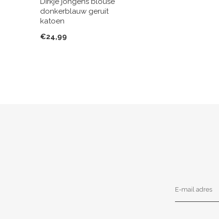
Dirkje jongens blouse
donkerblauw geruit
katoen
€24,99