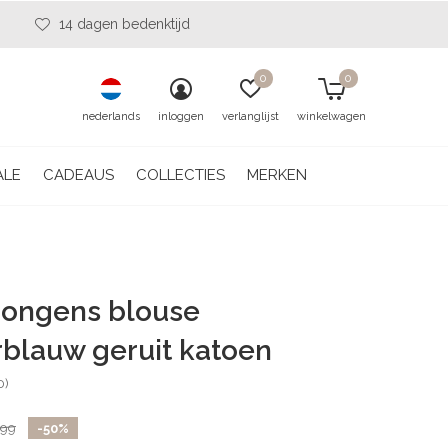
14 dagen bedenktijd
0
0
nederlands
inloggen
verlanglijst
winkelwagen
ALE
CADEAUS
COLLECTIES
MERKEN
 jongens blouse
blauw geruit katoen
0)
,99
-50%