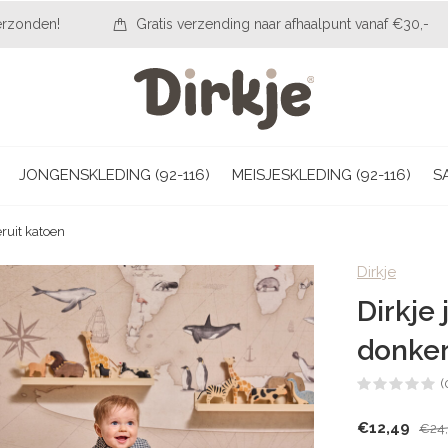
erzonden!
Gratis verzending naar afhaalpunt vanaf €30,-
JONGENSKLEDING (92-116)
MEISJESKLEDING (92-116)
S
ruit katoen
Dirkje
Dirkje
donker
(
€12,49
€24