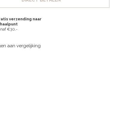
DIRECT BETALEN
atis verzending naar
fhaalpunt
naf €30,-
n aan vergelijking