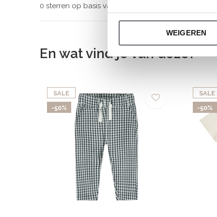
0 sterren op basis van 0 beoordelingen
WEIGEREN
En wat vind je van deze?
SALE
SALE
-50%
-50%