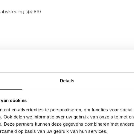
Babykleding (44-86)
om de maat te kiezen op basis van de
oor onze maattabel.
Details
 van cookies
ent en advertenties te personaliseren, om functies voor social
. Ook delen we informatie over uw gebruik van onze site met on
e. Deze partners kunnen deze gegevens combineren met andere i
erzameld op basis van uw gebruik van hun services.