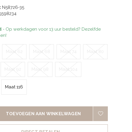
:
N58726-35
5598234
d
- Op werkdagen voor 13 uur besteld? Dezelfde
en!
Maat 62
Maat 68
Maat 74
Maat 80
Maat 92
Maat 98
Maat 104
Maat 116
TOEVOEGEN AAN WINKELWAGEN