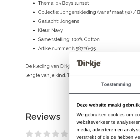
Thema: 05 Boys sunset
Collectie: Jongenskleding (vanaf maat 92) / 
Geslacht: Jongens
Kleur: Navy
Samenstelling: 100% Cotton
Artikelnummer: N58726-35
De kleding van Dirkje valt op maat. We raden aan 
lengte van je kind. Twijfel je toch nog, klik dan
hier
v
Toestemming
Deze website maakt gebruik
Reviews
We gebruiken cookies om cont
websiteverkeer te analyseren
media, adverteren en analys
0
/ 5
verstrekt of die ze hebben v