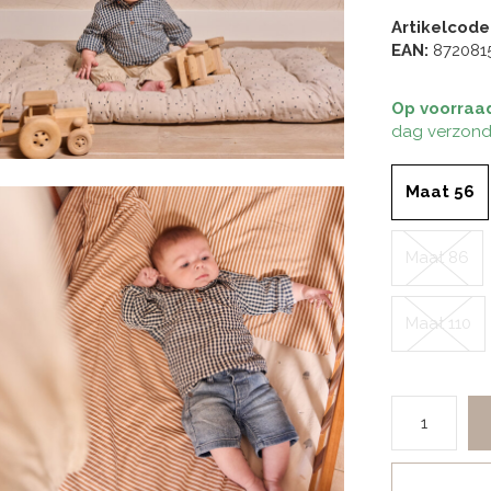
Artikelcode
EAN:
872081
Op voorraa
dag verzond
Maat 56
Maat 86
Maat 110