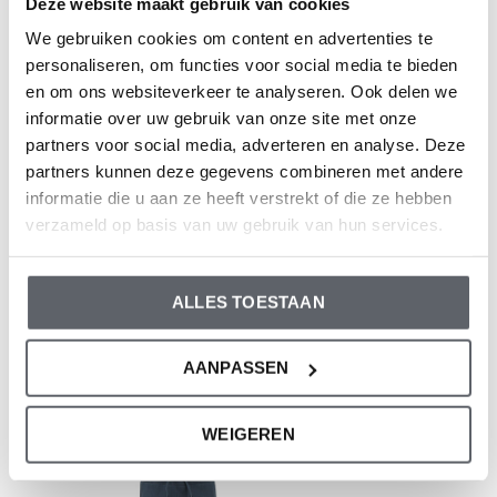
Deze website maakt gebruik van cookies
Samenstelling: 95% Organic Cotton/ 5% Elastane
We gebruiken cookies om content en advertenties te
Artikelnummer: WN1914
personaliseren, om functies voor social media te bieden
en om ons websiteverkeer te analyseren. Ook delen we
De kleding van Dirkje valt op maat. We raden aan om de
informatie over uw gebruik van onze site met onze
maat te kiezen op basis van de lengte van je kind. Twijfel
partners voor social media, adverteren en analyse. Deze
partners kunnen deze gegevens combineren met andere
je toch nog, klik dan
hier
voor onze maattabel.
informatie die u aan ze heeft verstrekt of die ze hebben
verzameld op basis van uw gebruik van hun services.
Reviews
ALLES TOESTAAN
0
/ 5
AANPASSEN
Recente artikelen
WEIGEREN