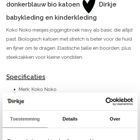
donkerblauw bio katoen
Dirkje
babykleding en kinderkleding
Koko Noko meisjes joggingbroek navy als basic die altijd
past. Biologisch katoen met stretch is beter voor de huid
en fijner om te dragen. Elastische taille en boorden, plus
steekzakken voor kleine vondsten.
Specificaties
Merk: Koko Noko
Seizoen: Never Out of Stock
Thema: NOOS-GIRLS
Collectie: Meisjeskleding (vanaf maat 92)
Toestemming
Details
Over
Geslacht: Meisjes
Kleur: Navy