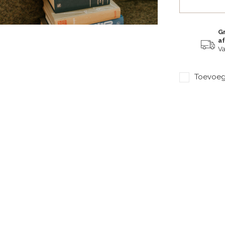
Gr
a
Va
Toevoege