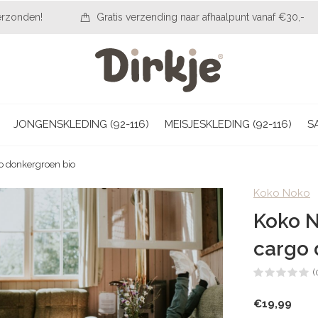
erzonden!
Gratis verzending naar afhaalpunt vanaf €30,-
JONGENSKLEDING (92-116)
MEISJESKLEDING (92-116)
S
o donkergroen bio
Koko Noko
Koko N
cargo 
(
€19,99