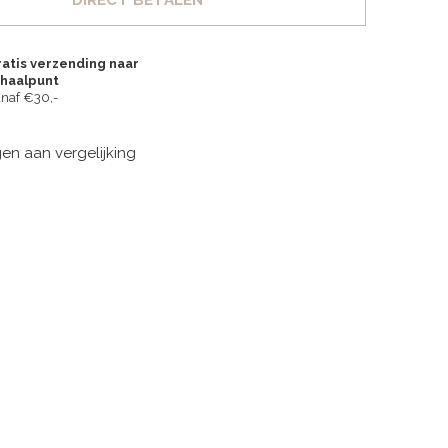
DIRECT BETALEN
atis verzending naar
fhaalpunt
naf €30,-
n aan vergelijking