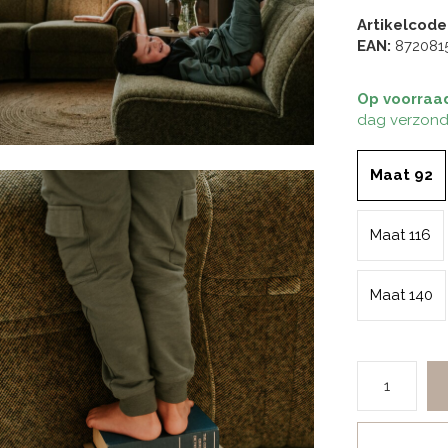
Artikelcode
EAN:
872081
Op voorraa
dag verzond
Maat 92
Maat 116
Maat 140