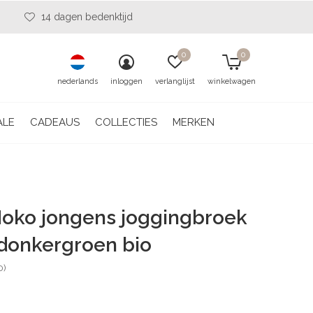
14 dagen bedenktijd
0
0
nederlands
inloggen
verlanglijst
winkelwagen
ALE
CADEAUS
COLLECTIES
MERKEN
oko jongens joggingbroek
donkergroen bio
0)