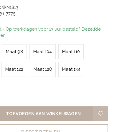
:
WN1813
5617775
d
- Op werkdagen voor 13 uur besteld? Dezelfde
en!
Maat 98
Maat 104
Maat 110
Maat 122
Maat 128
Maat 134
TOEVOEGEN AAN WINKELWAGEN