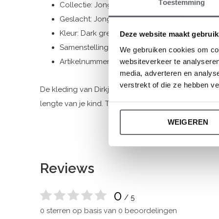
Toestemming
Collectie: Jongenskleding (vanaf maat 92)
Geslacht: Jongens
Kleur: Dark green
Deze website maakt gebruik
Samenstelling: 95% Organic Cotton/ 5% Elas
We gebruiken cookies om cont
Artikelnummer: WN1813
websiteverkeer te analyseren
media, adverteren en analys
verstrekt of die ze hebben v
De kleding van Dirkje valt op maat. We raden aan 
lengte van je kind. Twijfel je toch nog, klik dan
hier
v
WEIGEREN
Reviews
0
/ 5
0 sterren op basis van 0 beoordelingen