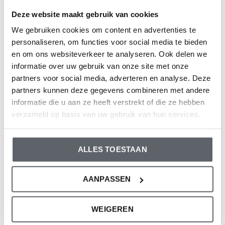
Geslacht: Meisjes
Deze website maakt gebruik van cookies
Kleur: Faded peach
We gebruiken cookies om content en advertenties te
Samenstelling: 95% Cotton/ 5% Elastane
personaliseren, om functies voor social media te bieden
Artikelnummer: P54486-35
en om ons websiteverkeer te analyseren. Ook delen we
informatie over uw gebruik van onze site met onze
De kleding van Dirkje valt op maat. We raden aan om de
partners voor social media, adverteren en analyse. Deze
maat te kiezen op basis van de lengte van je kind. Twijfel
partners kunnen deze gegevens combineren met andere
informatie die u aan ze heeft verstrekt of die ze hebben
je toch nog, klik dan
hier
voor onze maattabel.
verzameld op basis van uw gebruik van hun services.
Reviews
ALLES TOESTAAN
0
/ 5
AANPASSEN
Recente artikelen
WEIGEREN