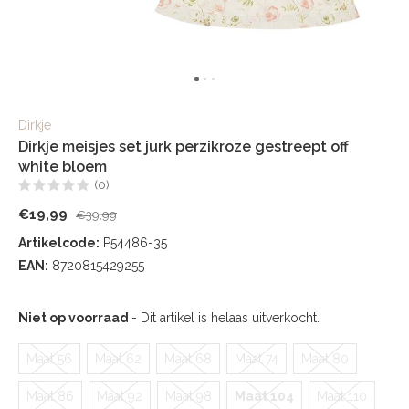
Dirkje
Dirkje meisjes set jurk perzikroze gestreept off
white bloem
(0)
€19,99
€39,99
Artikelcode:
P54486-35
EAN:
8720815429255
Niet op voorraad
- Dit artikel is helaas uitverkocht.
Maat 56
Maat 62
Maat 68
Maat 74
Maat 80
Maat 86
Maat 92
Maat 98
Maat 104
Maat 110