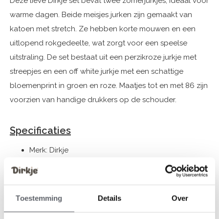
Deze lieve Dirkje set bevat twee zomerjurkjes, ideaal voor
warme dagen. Beide meisjes jurken zijn gemaakt van
katoen met stretch. Ze hebben korte mouwen en een
uitlopend rokgedeelte, wat zorgt voor een speelse
uitstraling. De set bestaat uit een perzikroze jurkje met
streepjes en een off white jurkje met een schattige
bloemenprint in groen en roze. Maatjes tot en met 86 zijn
voorzien van handige drukkers op de schouder.
Specificaties
Merk: Dirkje
Seizoen: Spring/Summer 2025
Thema: 05 Girls fresh
Collectie: Meisjeskleding (vanaf maat 92) /
Toestemming
Details
Over
Babykleding (44-86)