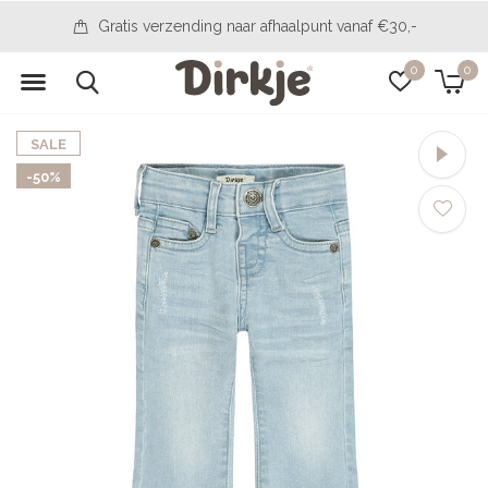
 naar afhaalpunt vanaf €30,-
14 d
0
0
SALE
-50%