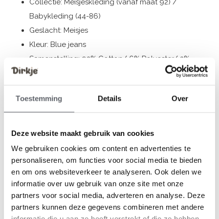
Collectie: Meisjeskleding (vanaf maat 92) /
Babykleding (44-86)
Geslacht: Meisjes
Kleur: Blue jeans
Samenstelling: 92% Cotton/ 6% Polyester/ 2%
Elastane
Artikelnummer: N58486-35
Toestemming
Details
Over
De kleding van Dirkje valt op maat. We raden aan om de
maat te kiezen op basis van de lengte van je kind. Twijfel
Deze website maakt gebruik van cookies
je toch nog, klik dan
hier
voor onze maattabel.
We gebruiken cookies om content en advertenties te
personaliseren, om functies voor social media te bieden
en om ons websiteverkeer te analyseren. Ook delen we
informatie over uw gebruik van onze site met onze
Reviews
partners voor social media, adverteren en analyse. Deze
0
/ 5
partners kunnen deze gegevens combineren met andere
informatie die u aan ze heeft verstrekt of die ze hebben