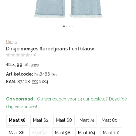
Dirkje
Dirkje meisjes flared jeans lichtblauw
(0)
€14,99
€29,99
Artikelcode:
N58486-35
EAN:
8720815590184
Op voorraad
- Op werkdagen voor 13 uur besteld? Dezelfde
dag verzonden!
Maat 56
Maat 62
Maat 68
Maat 74
Maat 80
Maat 86
Maat 92
Maat 98
Maat 104
Maat 110