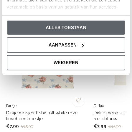
verzameld op basis van uw gebruik van hun services.
En wat vind je van deze?
-50%
-50%
ALLES TOESTAAN
AANPASSEN
WEIGEREN
Dirkje
Dirkje
Dirkje meisjes T-shirt off white roze
Dirkje meisjes T-shi
lieveheersbeestje
roze blauw
€7,99
€7,99
€15,99
€15,99