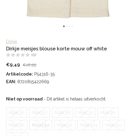
Dirkje
Dirkje meisjes blouse korte mouw off white
(0)
€9,49
€18,99
Artikelcode:
P54316-35
EAN:
8720815422669
Niet op voorraad
- Dit artikel is helaas uitverkocht.
Maat 56
Maat 62
Maat 68
Maat 74
Maat 80
Maat 86
Maat 92
Maat 98
Maat 104
Maat 110