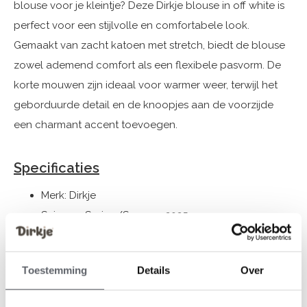
blouse voor je kleintje? Deze Dirkje blouse in off white is
perfect voor een stijlvolle en comfortabele look.
Gemaakt van zacht katoen met stretch, biedt de blouse
zowel ademend comfort als een flexibele pasvorm. De
korte mouwen zijn ideaal voor warmer weer, terwijl het
geborduurde detail en de knoopjes aan de voorzijde
een charmant accent toevoegen.
Specificaties
Merk: Dirkje
Seizoen: Spring/Summer 2025
Thema: 01 Girls sweet
Collectie: Meisjeskleding (vanaf maat 92) /
Toestemming
Details
Over
Babykleding (44-86)
Geslacht: Meisjes