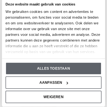
Kleur: Off white
Deze website maakt gebruik van cookies
Samenstelling: 95% Cotton/ 5% Elastane
We gebruiken cookies om content en advertenties te
Artikelnummer: P54316-35
personaliseren, om functies voor social media te bieden
en om ons websiteverkeer te analyseren. Ook delen we
informatie over uw gebruik van onze site met onze
De kleding van Dirkje valt op maat. We raden aan om de
partners voor social media, adverteren en analyse. Deze
maat te kiezen op basis van de lengte van je kind. Twijfel
partners kunnen deze gegevens combineren met andere
je toch nog, klik dan
hier
voor onze maattabel.
informatie die u aan ze heeft verstrekt of die ze hebben
verzameld op basis van uw gebruik van hun services.
Reviews
ALLES TOESTAAN
0
/ 5
AANPASSEN
Recente artikelen
WEIGEREN