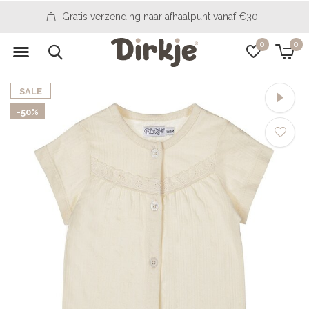
14 dagen bedenktijd
0
0
SALE
-50%