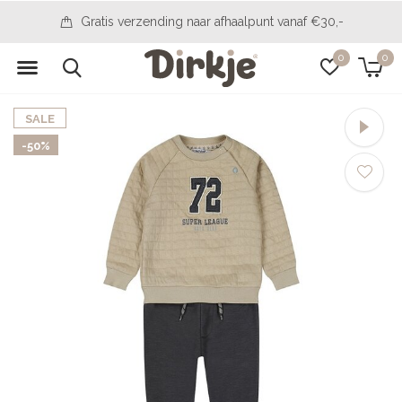
14 dagen bedenktijd
0
0
SALE
-50%