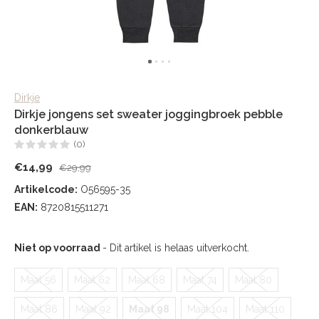
Dirkje
Dirkje jongens set sweater joggingbroek pebble
donkerblauw
(0)
€14,99
€29,99
Artikelcode:
O56595-35
EAN:
8720815511271
Niet op voorraad
- Dit artikel is helaas uitverkocht.
Maat 56
Maat 62
Maat 68
Maat 74
Maat 80
Maat 86
Maat 92
Maat 98
Maat 104
Maat 110