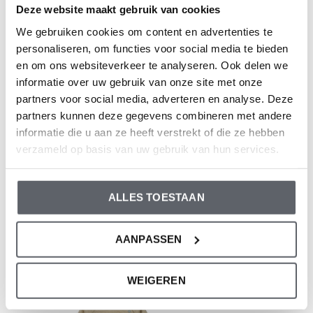
Samenstelling: Top: 80% Cotton/ 20% Polyester;
Deze website maakt gebruik van cookies
Bottom: 97% Cotton/ 3% Elastane
We gebruiken cookies om content en advertenties te
Artikelnummer: O56595-35
personaliseren, om functies voor social media te bieden
en om ons websiteverkeer te analyseren. Ook delen we
informatie over uw gebruik van onze site met onze
De kleding van Dirkje valt op maat. We raden aan om de
partners voor social media, adverteren en analyse. Deze
maat te kiezen op basis van de lengte van je kind. Twijfel
partners kunnen deze gegevens combineren met andere
je toch nog, klik dan
hier
voor onze maattabel.
informatie die u aan ze heeft verstrekt of die ze hebben
verzameld op basis van uw gebruik van hun services.
Reviews
ALLES TOESTAAN
0
/ 5
AANPASSEN
Recente artikelen
WEIGEREN