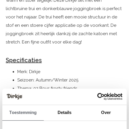
Warm en stoer tegelijk! Deze Dirkje set met een
lichtbruine trui en donkerblauwe joggingbroek is perfect
voor het najaar. De trui heeft een mooie structuur in de
stof en een stoere cijfer applicatie op de voorkant. De
joggingbroek zit heerlijk dankzij de zachte katoen met
stretch. Een fijne outfit voor elke dag!
Specificaties
Merk: Dirkje
Seizoen: Autumn/Winter 2025
Thema: 02 Boys frosty friends
Collectie: Jongenskleding (vanaf maat 92) /
Babykleding (44-86) / Cadeaus
Toestemming
Details
Over
Geslacht: Jongens
Kleur: Pebble