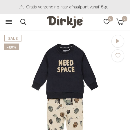
verzending naar afhaalpunt vanaf €30,-
0
0
SALE
-50%