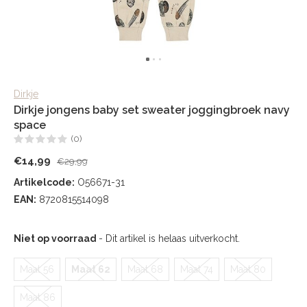
Dirkje
Dirkje jongens baby set sweater joggingbroek navy
space
(0)
€14,99
€29,99
Artikelcode:
O56671-31
EAN:
8720815514098
Niet op voorraad
- Dit artikel is helaas uitverkocht.
Maat 56
Maat 62
Maat 68
Maat 74
Maat 80
Maat 86