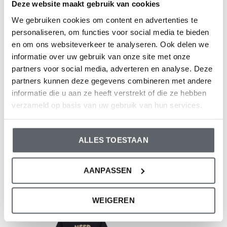
Deze website maakt gebruik van cookies
Samenstelling: 100% Cotton
We gebruiken cookies om content en advertenties te
Artikelnummer: O56671-31
personaliseren, om functies voor social media te bieden
en om ons websiteverkeer te analyseren. Ook delen we
De kleding van Dirkje valt op maat. We raden aan om de
informatie over uw gebruik van onze site met onze
partners voor social media, adverteren en analyse. Deze
maat te kiezen op basis van de lengte van je kind. Twijfel
partners kunnen deze gegevens combineren met andere
je toch nog, klik dan
hier
voor onze maattabel.
informatie die u aan ze heeft verstrekt of die ze hebben
verzameld op basis van uw gebruik van hun services.
Reviews
ALLES TOESTAAN
0
/ 5
AANPASSEN
Recente artikelen
WEIGEREN