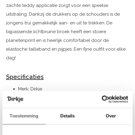
zachte teddy applicatie zorgt voor een speelse
uitstraling. Dankzij de drukkers op de schouders is de
jongens trui gemakkelijk aan- en uit te trekken. De
bijpassende lichtbruine broek heeft een stoere
planetenprint en is heerlijk comfortabel door de
elastische tailleband en pijpjes. Een fijne outfit voor elke
dag!
Specificaties
Merk: Dirkje
Seizoen: Autumn/Winter 2025
Thema: 04 Boys space
Collectie: Babykleding (44-86) / Cadeaus
Toestemming
Details
Over
Geslacht: Jongens
Kleur: Navy