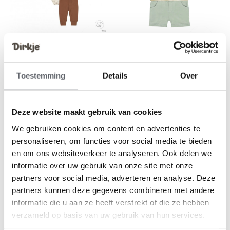
Dirkje
Dirkje
Dirkje unisex baby bio
Dirkje jongens set polo shirt
romper broek mutsje bruin
shorts zachtgroen
Toestemming
Details
Over
off white
gestreept
€24,99
€12,49
€24,99
Deze website maakt gebruik van cookies
-50%
-50%
We gebruiken cookies om content en advertenties te
personaliseren, om functies voor social media te bieden
en om ons websiteverkeer te analyseren. Ook delen we
informatie over uw gebruik van onze site met onze
partners voor social media, adverteren en analyse. Deze
partners kunnen deze gegevens combineren met andere
informatie die u aan ze heeft verstrekt of die ze hebben
verzameld op basis van uw gebruik van hun services.
Dirkje
Dirkje