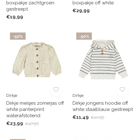
boxpakje zachtgroen
boxpakje off white
gestreept
€29,99
€19,99
-50%
-50%
Dirkje
Dirkje
Dirkje meisjes zomerjas off
Dirkje jongens hoodie off
white panterprint
white staalblauw gestreept
waterafstotend
€11,49
€22,99
€23,99
€47,99