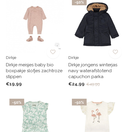
-50%
Dirkje
Dirkje
Dirkje meisjes baby bio
Dirkje jongens winterjas
boxpakje slofjes zachtroze
navy waterafstotend
stippen
capuchon parka
€19,99
€24,99
€49,99
-50%
-50%