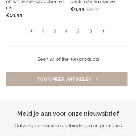
off white met capuchon en
pack roze en mauve
rits
€9,99
€19,99
€19,99
1
2
3
4
5
13
Seen 24 of the 309 products
TOON MEER ARTIKELEN
Meld je aan voor onze nieuwsbrief
Ontvang de nieuwste aanbiedingen en promoties