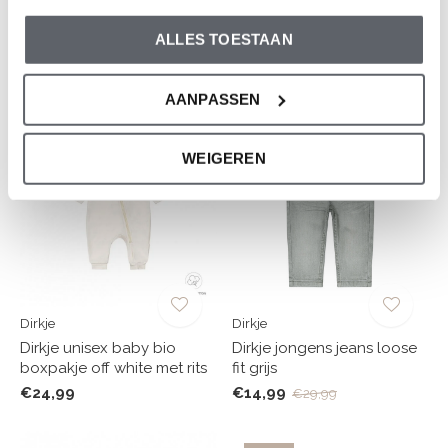
Dirkje jongens winterjas
Dirkje meisjes trui met
zachtbruin capuchon
broek roze broderie
ALLES TOESTAAN
waterafstotend
€17,49
€34,99
€24,99
€49,99
AANPASSEN
-50%
WEIGEREN
Dirkje
Dirkje
Dirkje unisex baby bio
Dirkje jongens jeans loose
boxpakje off white met rits
fit grijs
€24,99
€14,99
€29,99