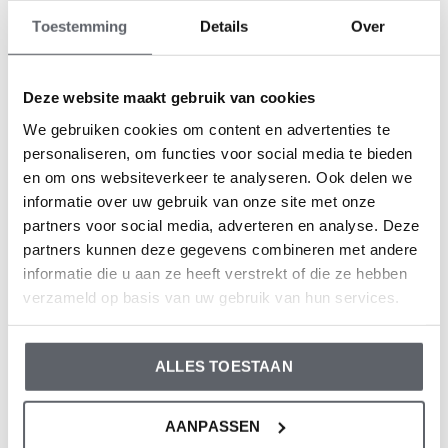
biologisch katoen
: vergt minder water, wordt zonder
Toestemming
Details
Over
pesticiden geteeld en zonder chemicaliën gesponnen.
Deze website maakt gebruik van cookies
We gebruiken cookies om content en advertenties te
personaliseren, om functies voor social media te bieden
Certificaat biedt garantie
en om ons websiteverkeer te analyseren. Ook delen we
informatie over uw gebruik van onze site met onze
partners voor social media, adverteren en analyse. Deze
Het certificaat ‘Oeko-Tex Standard 100’ kan worden
partners kunnen deze gegevens combineren met andere
toegekend aan de biokatoen collectie van Dirkje. Oeko-
informatie die u aan ze heeft verstrekt of die ze hebben
Tex Standard 100 is een label voor textiel dat garandeert
verzameld op basis van uw gebruik van hun services.
dat alle onderdelen van het geteste en gecertificeerde
eindproduct vrij zijn van schadelijke stoffen voor mens en
ALLES TOESTAAN
milieu.
AANPASSEN
Recycle