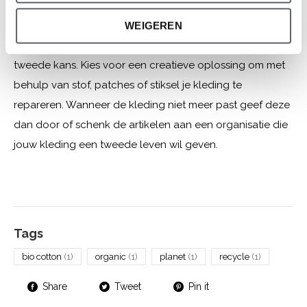
Geef je kleding een tweede leven. Door hardnekkige
WEIGEREN
vlekken of gaten aan te pakken geef je onze kleding een
tweede kans. Kies voor een creatieve oplossing om met
behulp van stof, patches of stiksel je kleding te
repareren. Wanneer de kleding niet meer past geef deze
dan door of schenk de artikelen aan een organisatie die
jouw kleding een tweede leven wil geven.
Tags
bio cotton
(1)
organic
(1)
planet
(1)
recycle
(1)
Share
Tweet
Pin it