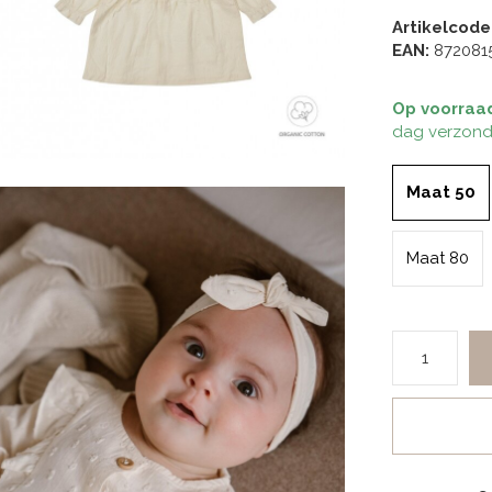
Artikelcode
EAN:
872081
Op voorraa
dag verzond
Maat 50
Maat 80