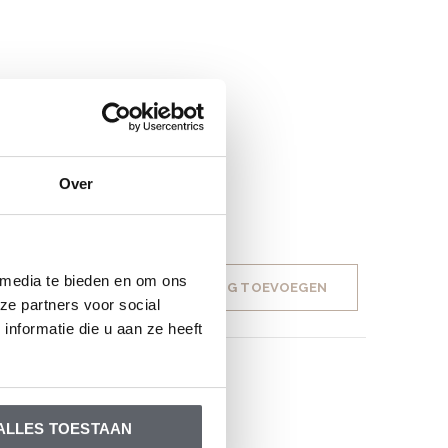
Over
 media te bieden en om ons
JE BEOORDELING TOEVOEGEN
ze partners voor social
nformatie die u aan ze heeft
ALLES TOESTAAN