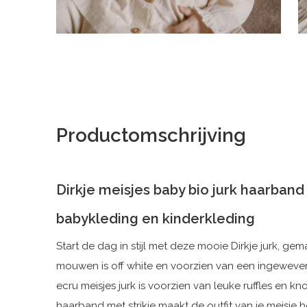
Productomschrijving
Dirkje meisjes baby bio jurk haarband
babykleding en kinderkleding
Start de dag in stijl met deze mooie Dirkje jurk, ge
mouwen is off white en voorzien van een ingeweven 
ecru meisjes jurk is voorzien van leuke ruffles en 
haarband met strikje maakt de outfit van je meisje