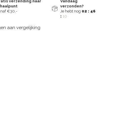
atis verzending naar
Vandaag
fhaalpunt
verzonden?
naf €30,-
Je hebt nog
02 : 46
:
09
n aan vergelijking