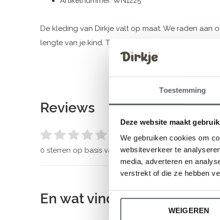
Artikelnummer: WN1225
De kleding van Dirkje valt op maat. We raden aan 
lengte van je kind. Twijfel je toch nog, klik dan
hier
v
Toestemming
Reviews
Deze website maakt gebruik
0
/ 5
We gebruiken cookies om cont
websiteverkeer te analyseren
0 sterren op basis van 0 beoordelingen
media, adverteren en analys
verstrekt of die ze hebben v
En wat vind je van deze?
WEIGEREN