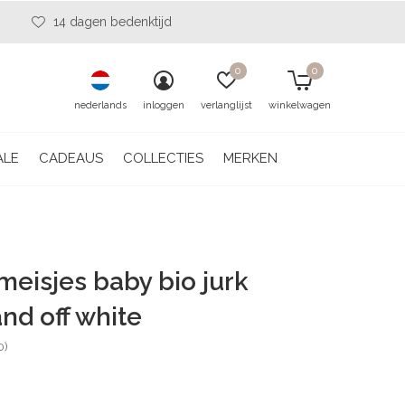
14 dagen bedenktijd
0
0
nederlands
inloggen
verlanglijst
winkelwagen
ALE
CADEAUS
COLLECTIES
MERKEN
 meisjes baby bio jurk
nd off white
0)