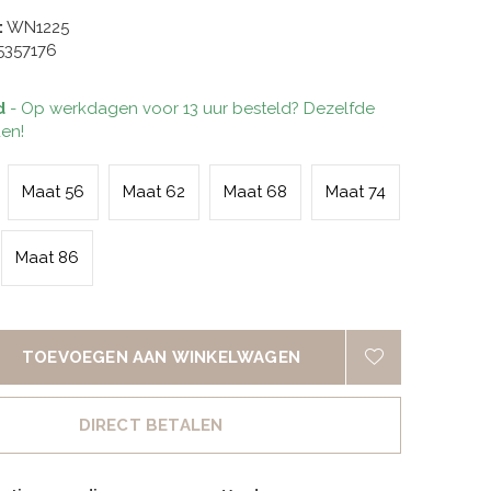
:
WN1225
5357176
d
- Op werkdagen voor 13 uur besteld? Dezelfde
en!
Maat 56
Maat 62
Maat 68
Maat 74
Maat 86
TOEVOEGEN AAN WINKELWAGEN
DIRECT BETALEN