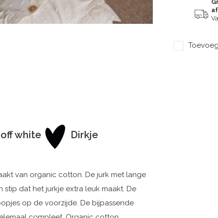
Gr
a
Va
Toevoege
 off white
Dirkje
maakt van organic cotton. De jurk met lange
stip dat het jurkje extra leuk maakt. De
knoopjes op de voorzijde. De bijpassende
 helemaal compleet. Organic cotton