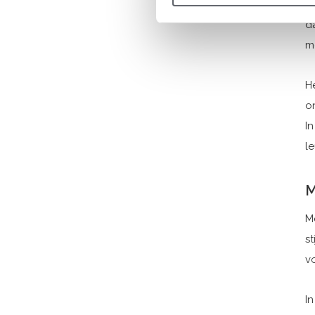
Ee
d
me
He
on
In
le
M
M
s
vo
I