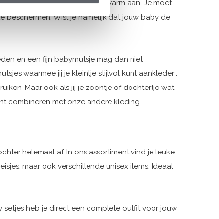
, kleed jij je kleintje natuurlijk warm aan. Je moet
e beschermen. Wist je namelijk dat jouw baby de
kleden en een fijn babymutsje mag dan niet
tsjes waarmee jij je kleintje stijlvol kunt aankleden.
bruiken. Maar ook als jij je zoontje of dochtertje wat
e kunt combineren met onze andere kleding.
chter helemaal af. In ons assortiment vind je leuke,
isjes, maar ook verschillende unisex items. Ideaal
y setjes heb je direct een complete outfit voor jouw