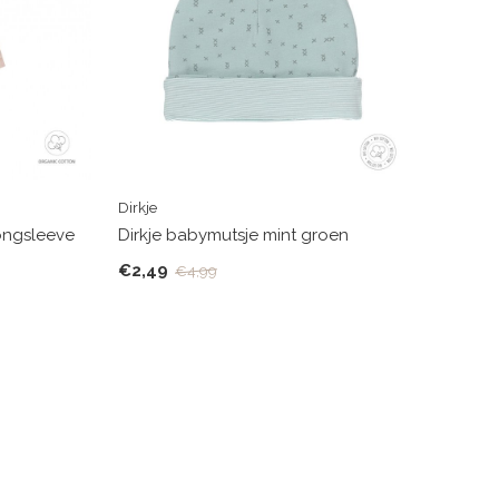
Dirkje
longsleeve
Dirkje babymutsje mint groen
€2,49
€4,99