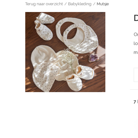
Terug naar overzicht
Babykleding
Mutsje
O
l
m
7