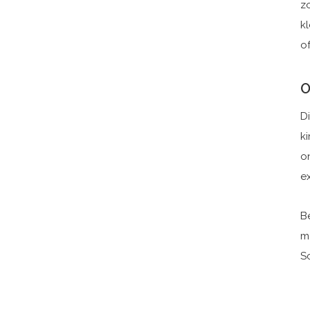
z
k
o
O
D
ki
o
ex
Be
m
Sc