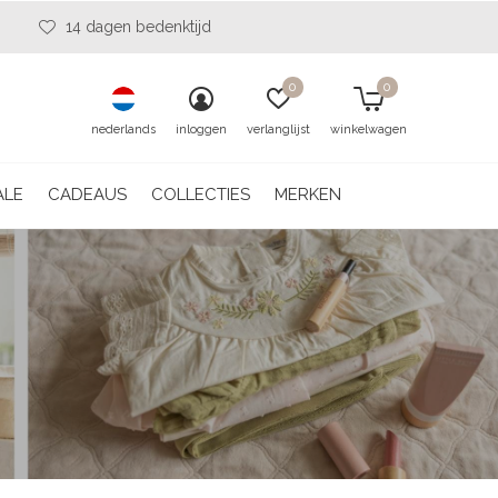
14 dagen bedenktijd
0
0
nederlands
inloggen
verlanglijst
winkelwagen
ALE
CADEAUS
COLLECTIES
MERKEN