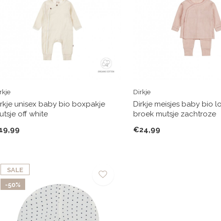
rkje
Dirkje
irkje unisex baby bio boxpakje
Dirkje meisjes baby bio 
tsje off white
broek mutsje zachtroze
19,99
€24,99
SALE
-50%