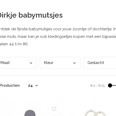
Dirkje babymutsjes
ntdek de fijnste babymutsjes voor jouw zoontje of dochtertje. In
osse muts, maar kan je ook kledingsetjes kopen met een bijpass
aten 44 t/m 86.
Maat
Kleu
r
Gesl
acht
 Producten
€0
-
€25