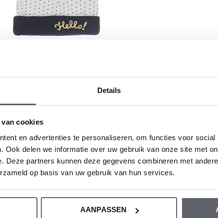
rkje
irkje babymutsje ecru en navy
Details
2,49
€4,99
 van cookies
ent en advertenties te personaliseren, om functies voor social
. Ook delen we informatie over uw gebruik van onze site met on
Seen 7 of the 7 pr
e. Deze partners kunnen deze gegevens combineren met andere i
erzameld op basis van uw gebruik van hun services.
irkje babymutsjes
AANPASSEN