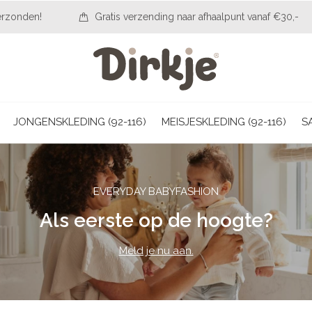
erzonden!
Gratis verzending naar afhaalpunt vanaf €30,-
JONGENSKLEDING (92-116)
MEISJESKLEDING (92-116)
S
EVERYDAY BABYFASHION
Als eerste op de hoogte?
Meld je nu aan.