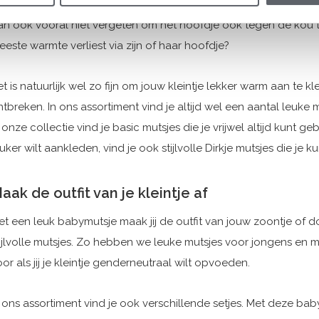
n goede muts voor jouw baby’tje is erg belangrijk! Als het koud is
an ook vooral niet vergeten om het hoofdje ook tegen de kou t
este warmte verliest via zijn of haar hoofdje?
t is natuurlijk wel zo fijn om jouw kleintje lekker warm aan te 
tbreken. In ons assortiment vind je altijd wel een aantal leuke mu
 onze collectie vind je basic mutsjes die je vrijwel altijd kunt ge
uker wilt aankleden, vind je ook stijlvolle Dirkje mutsjes die j
aak de outfit van je kleintje af
et een leuk babymutsje maak jij de outfit van jouw zoontje of do
tijlvolle mutsjes. Zo hebben we leuke mutsjes voor jongens en me
or als jij je kleintje genderneutraal wilt opvoeden.
n ons assortiment vind je ook verschillende setjes. Met deze bab