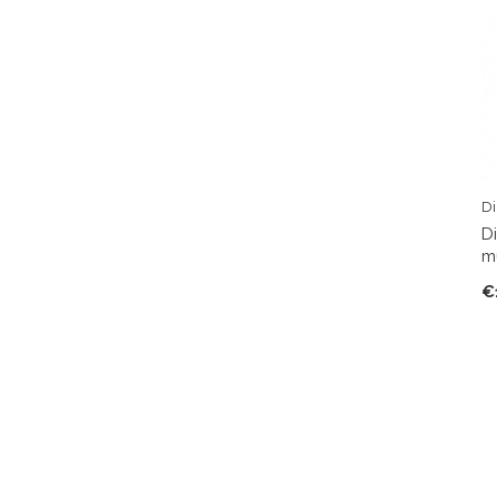
Di
D
mu
€