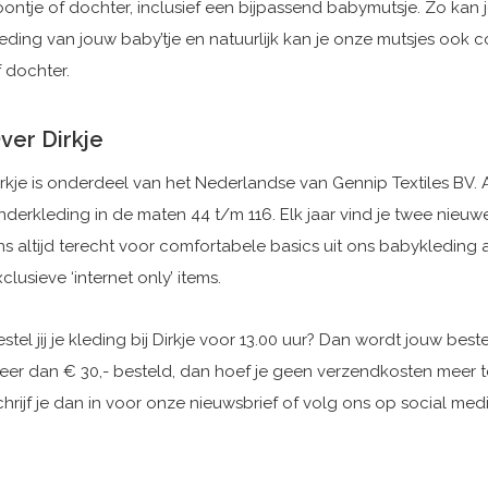
oontje of dochter, inclusief een bijpassend babymutsje. Zo kan 
leding van jouw baby’tje en natuurlijk kan je onze mutsjes ook
f dochter.
ver Dirkje
irkje is onderdeel van het Nederlandse van Gennip Textiles BV. 
nderkleding in de maten 44 t/m 116. Elk jaar vind je twee nieuwe 
ns altijd terecht voor comfortabele basics uit ons babykleding
clusieve ‘internet only’ items.
stel jij je kleding bij Dirkje voor 13.00 uur? Dan wordt jouw be
eer dan € 30,- besteld, dan hoef je geen verzendkosten meer te 
hrijf je dan in voor onze nieuwsbrief of volg ons op social medi