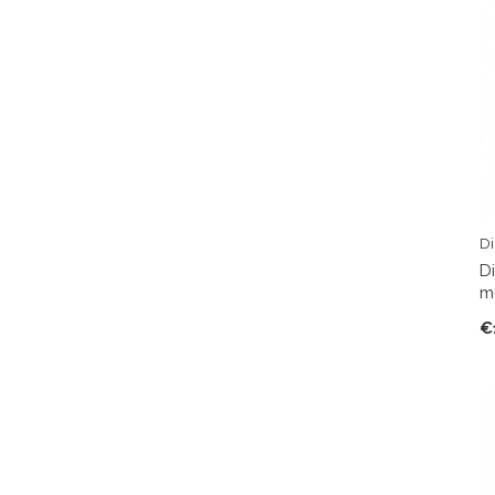
Di
D
m
€